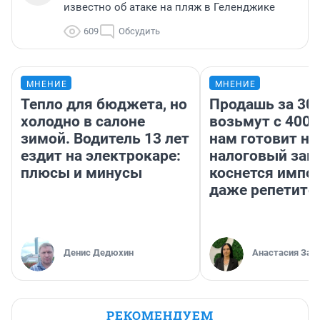
известно об атаке на пляж в Геленджике
609
Обсудить
МНЕНИЕ
МНЕНИЕ
Тепло для бюджета, но
Продашь за 300
холодно в салоне
возьмут с 4000
зимой. Водитель 13 лет
нам готовит н
ездит на электрокаре:
налоговый зако
плюсы и минусы
коснется импор
даже репетито
Денис Дедюхин
Анастасия Зав
РЕКОМЕНДУЕМ