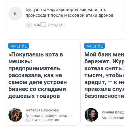
Бушует пожар, аэропорты закрыли: что
5
происходит после массовой атаки дронов
534
Обсудить
МНЕНИЕ
МНЕНИЕ
«Покупаешь кота в
Мой банк меня
мешке»:
бережет. Журн
предприниматель
хотела снять 2
рассказала, как на
тысяч, чтобы п
самом деле устроен
кредит, — к не
бизнес со складами
приехала служ
дешевых товаров
безопасности
Наталья Шорохова
Ксения Владим
Открыла кофейную точку на
Автор мнения
деньги соцразвития