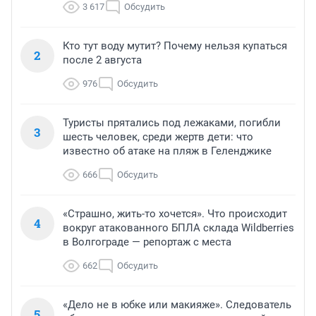
3 617
Обсудить
Кто тут воду мутит? Почему нельзя купаться
2
после 2 августа
976
Обсудить
Туристы прятались под лежаками, погибли
3
шесть человек, среди жертв дети: что
известно об атаке на пляж в Геленджике
666
Обсудить
«Страшно, жить-то хочется». Что происходит
4
вокруг атакованного БПЛА склада Wildberries
в Волгограде — репортаж с места
662
Обсудить
«Дело не в юбке или макияже». Следователь
5