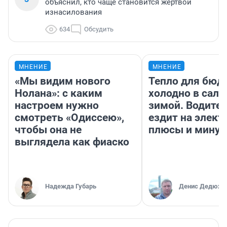
объяснил, кто чаще становится жертвой
изнасилования
634
Обсудить
МНЕНИЕ
МНЕНИЕ
«Мы видим нового
Тепло для бюд
Нолана»: с каким
холодно в сало
настроем нужно
зимой. Водител
смотреть «Одиссею»,
ездит на элект
чтобы она не
плюсы и мину
выглядела как фиаско
Надежда Губарь
Денис Дедюхи