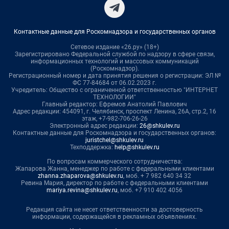
Контактные данные для Роскомнадзора и государственных органов
Сетевое издание «26.ру» (18+)
Зарегистрировано Федеральной службой по надзору в сфере связи,
информационных технологий и массовых коммуникаций
(Роскомнадзор).
Регистрационный номер и дата принятия решения о регистрации: ЭЛ №
ФС 77-84684 от 06.02.2023 г.
Учредитель: Общество с ограниченной ответственностью "ИНТЕРНЕТ
ТЕХНОЛОГИИ"
Главный редактор: Ефремов Анатолий Павлович
Адрес редакции: 454091, г. Челябинск, проспект Ленина, 26А, стр.2, 16
этаж, +7-982-706-26-26
Электронный адрес редакции:
26@shkulev.ru
Контактные данные для Роскомнадзора и государственных органов:
juristchel@shkulev.ru
Техподдержка:
help@shkulev.ru
По вопросам коммерческого сотрудничества:
Жапарова Жанна, менеджер по работе с федеральными клиентами
zhanna.zhaparova@shkulev.ru
, моб. + 7 982 640 34 32
Ревина Мария, директор по работе с федеральными клиентами
mariya.revina@shkulev.ru
, моб. +7 910 402 4056
Редакция сайта не несет ответственности за достоверность
информации, содержащейся в рекламных объявлениях.