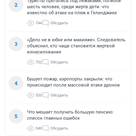
Туристы прятались под лежаками, погибли
2
шесть человек, среди жертв дети: что
известно об атаке на пляж в Геленджике
744
Обсудить
«Дело не в юбке или макияже». Следователь
3
объяснил, кто чаще становится жертвой
изнасилования
702
Обсудить
Бушует пожар, аэропорты закрыли: что
4
происходит после массовой атаки дронов
553
Обсудить
Что мешает получать большую пенсию:
5
список главных ошибок
549
Обсудить