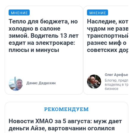
МНЕНИЕ
МНЕНИЕ
Тепло для бюджета, но
Наследие, кото
холодно в салоне
чудом не разва
зимой. Водитель 13 лет
транспортный 
ездит на электрокаре:
разнес миф о 
плюсы и минусы
советских доро
Олег Арефьев
Блогер, предпри
Денис Дедюхин
владелец в тра
бизнесе
РЕКОМЕНДУЕМ
Новости ХМАО за 5 августа: муж дает
деньги Айзе, вартовчанин оголился