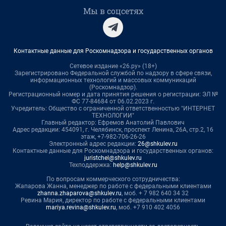
Мы в соцсетях
Контактные данные для Роскомнадзора и государственных органов
Сетевое издание «26.ру» (18+)
Зарегистрировано Федеральной службой по надзору в сфере связи,
информационных технологий и массовых коммуникаций
(Роскомнадзор).
Регистрационный номер и дата принятия решения о регистрации: ЭЛ №
ФС 77-84684 от 06.02.2023 г.
Учредитель: Общество с ограниченной ответственностью "ИНТЕРНЕТ
ТЕХНОЛОГИИ"
Главный редактор: Ефремов Анатолий Павлович
Адрес редакции: 454091, г. Челябинск, проспект Ленина, 26А, стр.2, 16
этаж, +7-982-706-26-26
Электронный адрес редакции:
26@shkulev.ru
Контактные данные для Роскомнадзора и государственных органов:
juristchel@shkulev.ru
Техподдержка:
help@shkulev.ru
По вопросам коммерческого сотрудничества:
Жапарова Жанна, менеджер по работе с федеральными клиентами
zhanna.zhaparova@shkulev.ru
, моб. + 7 982 640 34 32
Ревина Мария, директор по работе с федеральными клиентами
mariya.revina@shkulev.ru
, моб. +7 910 402 4056