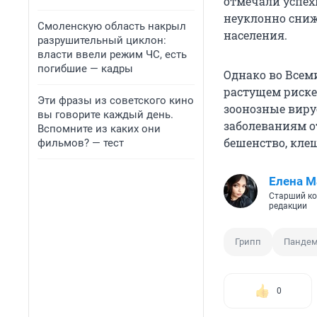
отмечали успех
неуклонно снижа
Смоленскую область накрыл
населения.
разрушительный циклон:
власти ввели режим ЧС, есть
погибшие — кадры
Однако во Всем
растущем риск
Эти фразы из советского кино
зоонозные виру
вы говорите каждый день.
заболеваниям от
Вспомните из каких они
бешенство, кле
фильмов? — тест
Елена М
Старший ко
редакции
Грипп
Панде
0