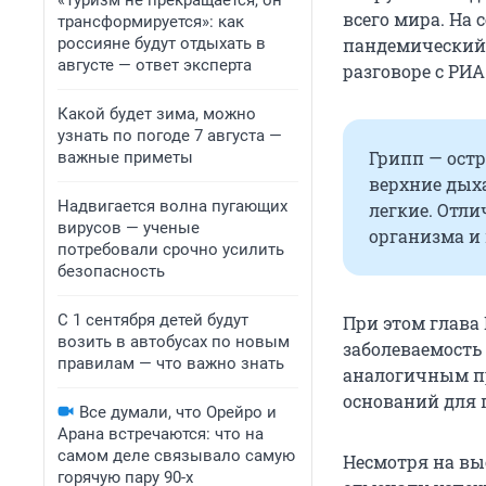
«Туризм не прекращается, он
всего мира. На
трансформируется»: как
россияне будут отдыхать в
пандемический п
августе — ответ эксперта
разговоре с РИА
Какой будет зима, можно
узнать по погоде 7 августа —
Грипп — ост
важные приметы
верхние дыха
Надвигается волна пугающих
легкие. Отл
вирусов — ученые
организма и
потребовали срочно усилить
безопасность
С 1 сентября детей будут
При этом глава 
возить в автобусах по новым
заболеваемость
правилам — что важно знать
аналогичным пр
оснований для 
Все думали, что Орейро и
Арана встречаются: что на
самом деле связывало самую
Несмотря на вы
горячую пару 90-х