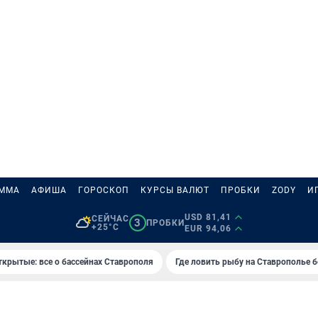
АММА
АФИША
ГОРОСКОП
КУРСЫ ВАЛЮТ
ПРОБКИ
ZODY
И
USD 81,41
СЕЙЧАС
3
ПРОБКИ
+25°C
EUR 94,06
ткрытые: все о бассейнах Ставрополя
Где ловить рыбу на Ставрополье 