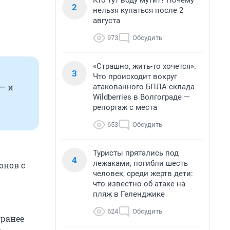
Кто тут воду мутит? Почему
2
нельзя купаться после 2
августа
973
Обсудить
«Страшно, жить-то хочется».
3
Что происходит вокруг
— и
атакованного БПЛА склада
Wildberries в Волгограде —
репортаж с места
653
Обсудить
Туристы прятались под
4
лежаками, погибли шесть
онов с
человек, среди жертв дети:
что известно об атаке на
пляж в Геленджике
624
Обсудить
 ранее