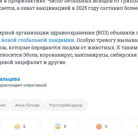
и в профилактике. Число летальных исходов от грипп
ется, а охват вакцинацией в 2025 году составил более
ирной организации здравоохранения (ВОЗ) объявили 
е
новой глобальной пандемии
. Особую тревогу вызыв
сы, которые передаются людям от животных. К таким
носятся Эбола, коронавирус, хантавирусы, сибирская 
щевой энцефалит и другие.
альцева
рреспондент оперативной
мия
Анна Попова
Роспотребнадзор
0
0
0