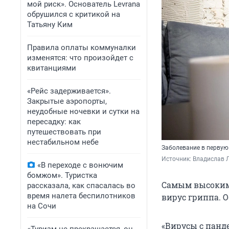
мой риск». Основатель Levrana
обрушился с критикой на
Татьяну Ким
Правила оплаты коммуналки
изменятся: что произойдет с
квитанциями
«Рейс задерживается».
Закрытые аэропорты,
неудобные ночевки и сутки на
пересадку: как
путешествовать при
нестабильном небе
Заболевание в первую
Источник: 
Владислав Л
«В переходе с вонючим
бомжом». Туристка
Самым высоким
рассказала, как спасалась во
время налета беспилотников
вирус гриппа. О
на Сочи
«Вирусы с панд