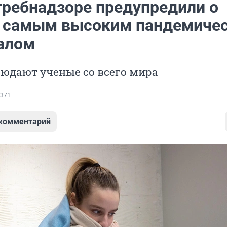
требнадзоре предупредили о
с самым высоким пандемиче
алом
юдают ученые со всего мира
371
 комментарий