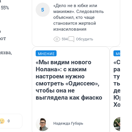
а
«Дело не в юбке или
 55%
5
макияже». Следователь
объяснил, кто чаще
становится жертвой
изнасилования
о
ают
594
Обсудить
язва,
МНЕНИЕ
МНЕНИ
«Мы видим нового
«Слив
Нолана»: с каким
разоч
настроем нужно
турис
смотреть «Одиссею»,
тысяч
чтобы она не
день 
выглядела как фиаско
Юрско
Хогва
0
Надежда Губарь