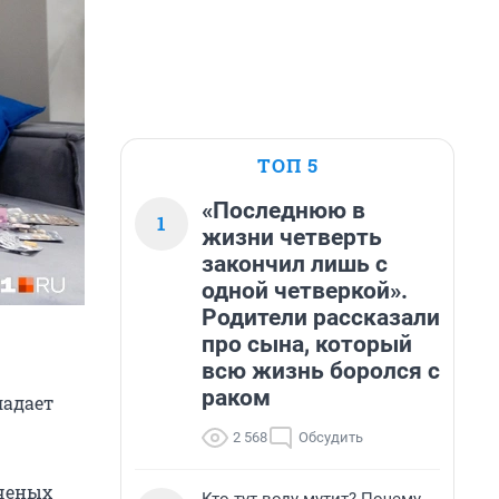
ТОП 5
«Последнюю в
1
жизни четверть
закончил лишь с
одной четверкой».
Родители рассказали
про сына, который
всю жизнь боролся с
раком
адает
2 568
Обсудить
ученых