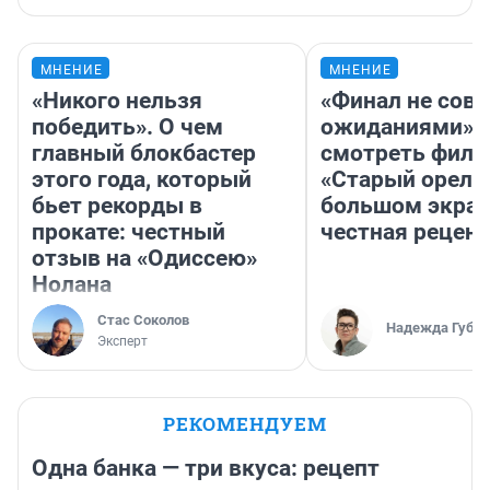
МНЕНИЕ
МНЕНИЕ
«Никого нельзя
«Финал не совп
победить». О чем
ожиданиями»: 
главный блокбастер
смотреть фил
этого года, который
«Старый орел» 
бьет рекорды в
большом экран
прокате: честный
честная рецен
отзыв на «Одиссею»
Нолана
Стас Соколов
Надежда Губар
Эксперт
РЕКОМЕНДУЕМ
Одна банка — три вкуса: рецепт