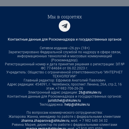
Мы в соцсетях
Контактные данные для Роскомнадзора и государственных органов
Сетевое издание «26.ру» (18+)
Зарегистрировано Федеральной службой по надзору в сфере связи,
информационных технологий и массовых коммуникаций
(Роскомнадзор).
Регистрационный номер и дата принятия решения о регистрации: ЭЛ №
ФС 77-84684 от 06.02.2023 г.
Учредитель: Общество с ограниченной ответственностью "ИНТЕРНЕТ
ТЕХНОЛОГИИ"
Главный редактор: Ефремов Анатолий Павлович
Адрес редакции: 454091, г. Челябинск, проспект Ленина, 26А, стр.2, 16
этаж, +7-982-706-26-26
Электронный адрес редакции:
26@shkulev.ru
Контактные данные для Роскомнадзора и государственных органов:
juristchel@shkulev.ru
Техподдержка:
help@shkulev.ru
По вопросам коммерческого сотрудничества:
Жапарова Жанна, менеджер по работе с федеральными клиентами
zhanna.zhaparova@shkulev.ru
, моб. + 7 982 640 34 32
Ревина Мария, директор по работе с федеральными клиентами
mariya.revina@shkulev.ru
, моб. +7 910 402 4056