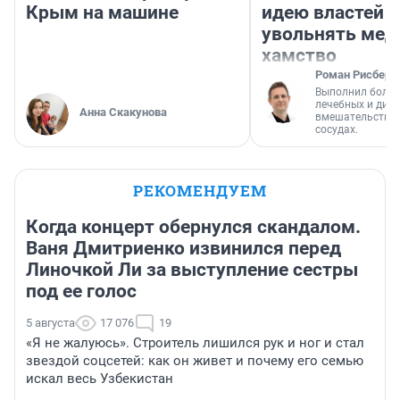
Крым на машине
идею властей
увольнять мед
хамство
Роман Рисберг
Выполнил более
лечебных и диа
Анна Скакунова
вмешательств н
сосудах.
РЕКОМЕНДУЕМ
Когда концерт обернулся скандалом.
Ваня Дмитриенко извинился перед
Линочкой Ли за выступление сестры
под ее голос
5 августа
17 076
19
«Я не жалуюсь». Строитель лишился рук и ног и стал
звездой соцсетей: как он живет и почему его семью
искал весь Узбекистан