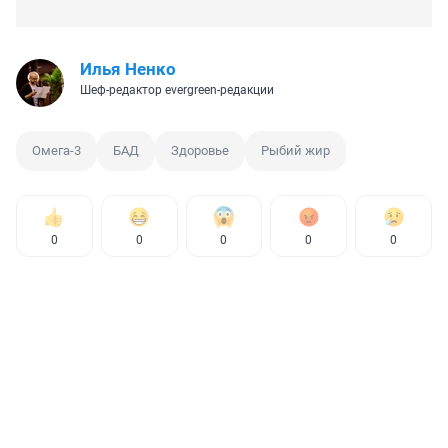
Илья Ненко
Шеф-редактор evergreen-редакции
Омега-3
БАД
Здоровье
Рыбий жир
0
0
0
0
0