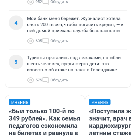
952
Обсудить
Мой банк меня бережет. Журналист хотела
4
снять 200 тысяч, чтобы погасить кредит, — к
ней домой приехала служба безопасности
605
Обсудить
Туристы прятались под лежаками, погибли
5
шесть человек, среди жертв дети: что
известно об атаке на пляж в Геленджике
575
Обсудить
МНЕНИЕ
МНЕНИЕ
«Был только 100-й по
«Поступила жа
349 рублей». Как семья
значит, врач в
педагогов сэкономила
кардиохирург с
на билетах и рванула в
летним стажем