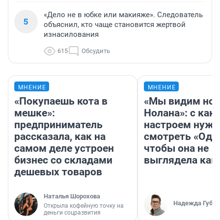
«Дело не в юбке или макияже». Следователь
5
объяснил, кто чаще становится жертвой
изнасилования
615
Обсудить
МНЕНИЕ
МНЕНИЕ
«Покупаешь кота в
«Мы видим нов
мешке»:
Нолана»: с как
предприниматель
настроем нужн
рассказала, как на
смотреть «Оди
самом деле устроен
чтобы она не
бизнес со складами
выглядела как
дешевых товаров
Наталья Шорохова
Надежда Губар
Открыла кофейную точку на
деньги соцразвития