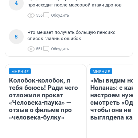
4
происходит после массовой атаки дронов
556
Обсудить
Что мешает получать большую пенсию:
5
список главных ошибок
551
Обсудить
МНЕНИЕ
МНЕНИЕ
Колобок-колобок, я
«Мы видим нов
тебя боюсь! Ради чего
Нолана»: с как
отложили прокат
настроем нужн
«Человека-паука» —
смотреть «Оди
отзыв о фильме про
чтобы она не
«человека-булку»
выглядела как