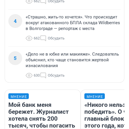
662
Обсудить
«Страшно, жить-то хочется». Что происходит
4
вокруг атакованного БПЛА склада Wildberries
в Волгограде — репортаж с места
662
Обсудить
«Дело не в юбке или макияже». Следователь
5
объяснил, кто чаще становится жертвой
изнасилования
630
Обсудить
МНЕНИЕ
МНЕНИЕ
Мой банк меня
«Никого нельз
бережет. Журналист
победить». О ч
хотела снять 200
главный блокб
тысяч, чтобы погасить
этого года, ко