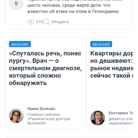
5
шесть человек, среди жертв дети: что
известно об атаке на пляж в Геленджике
575
Обсудить
МНЕНИЕ
МНЕНИЕ
«Спуталась речь, понес
Квартиры дор
пургу». Врач — о
но дешевеют: 
смертельном диагнозе,
рынок недвиж
который сложно
сейчас такой 
обнаружить
Ирина Волкова
Екатерина Торо
Главврач клиники
«Реабилитация доктора
директор агентс
Волковой»
недвижимости