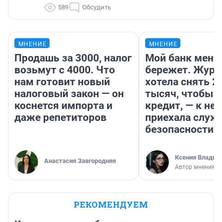
589
Обсудить
МНЕНИЕ
МНЕНИЕ
Продашь за 3000, налог
Мой банк меня
возьмут с 4000. Что
бережет. Журн
нам готовит новый
хотела снять 2
налоговый закон — он
тысяч, чтобы п
коснется импорта и
кредит, — к не
даже репетиторов
приехала служ
безопасности
Ксения Владим
Анастасия Завгородняя
Автор мнения
РЕКОМЕНДУЕМ