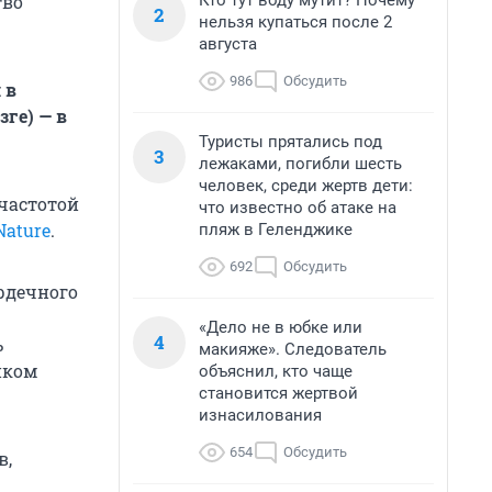
Кто тут воду мутит? Почему
тво
2
нельзя купаться после 2
августа
986
Обсудить
 в
зге) — в
Туристы прятались под
3
лежаками, погибли шесть
человек, среди жертв дети:
частотой
что известно об атаке на
Nature
.
пляж в Геленджике
692
Обсудить
рдечного
«Дело не в юбке или
4
ь
макияже». Следователь
иком
объяснил, кто чаще
становится жертвой
изнасилования
654
Обсудить
в,