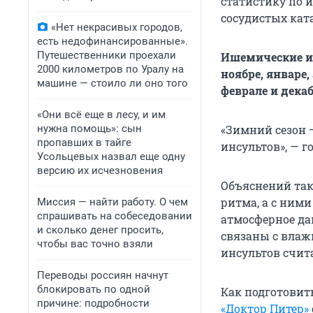
статистику по 
сосудистых ката
«Нет некрасивых городов,
есть недофинансированные».
Путешественники проехали
Ишемические ин
2000 километров по Уралу на
ноябре, январе,
машине — стоило ли оно того
феврале и дека
«Они всё еще в лесу, и им
нужна помощь»: сын
«Зимний сезон 
пропавших в тайге
инсультов», — 
Усольцевых назвал еще одну
версию их исчезновения
Объяснений так
ритма, а с ними
Миссия — найти работу. О чем
спрашивать на собеседовании
атмосферное да
и сколько денег просить,
связаны с влаж
чтобы вас точно взяли
инсультов счит
Переводы россиян начнут
блокировать по одной
Как подготовит
причине: подробности
«Доктор Питер»