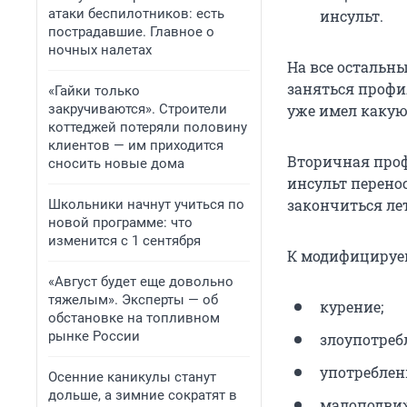
атаки беспилотников: есть
инсульт.
пострадавшие. Главное о
ночных налетах
На все остальн
заняться профи
«Гайки только
закручиваются». Строители
уже имел какую
коттеджей потеряли половину
клиентов — им приходится
Вторичная проф
сносить новые дома
инсульт перено
закончиться ле
Школьники начнут учиться по
новой программе: что
изменится с 1 сентября
К модифицируем
«Август будет еще довольно
тяжелым». Эксперты — об
курение;
обстановке на топливном
рынке России
злоупотреб
употреблен
Осенние каникулы станут
дольше, а зимние сократят в
малоподви