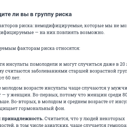
дите ли вы в группу риска
факторов риска: немодифицируемые, которые мы не м
дифицируемые — на них повлиять возможно.
емым факторам риска относятся:
тя инсульты помолодели и могут случиться даже в 20 
у считаются заболеваниями старшей возрастной гру
т 60 лет.
е молодом возрасте инсульты чаще случаются у мужчи
ет — у женщин. Во-первых, потому что женщин среди 8
ьше. Во-вторых, в молодом и среднем возрасте от инсу
щищает гормональный фон.
я принадлежность.
Считается, что у людей некоторых
остей, в том числе азиатских, чаще случается геморр