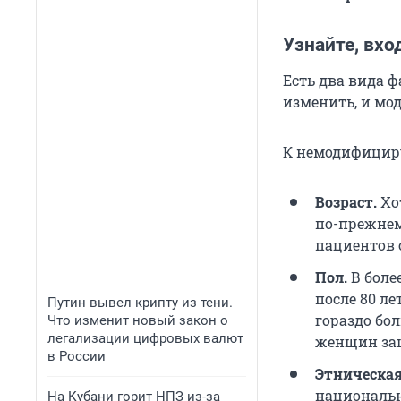
Узнайте, вхо
Есть два вида 
изменить, и мо
К немодифициру
Возраст.
Хо
по-прежнем
пациентов о
Пол.
В боле
после 80 л
Путин вывел крипту из тени.
гораздо бол
Что изменит новый закон о
легализации цифровых валют
женщин за
в России
Этническа
национальн
На Кубани горит НПЗ из-за