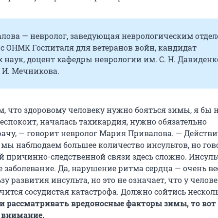
лова — невролог, заведующая неврологическим отде
с ОНМК Госпиталя для ветеранов войн, кандидат
наук, доцент кафедры неврологии им. С. Н. Давиденк
 И. Мечникова.
м, что здоровому человеку нужно бояться зимы, я бы н
беспокоит, началась тахикардия, нужно обязательно
ачу, — говорит невролог Мария Привалова. — Действи
мы наблюдаем большее количество инсультов, но гов
й причинно-следственной связи здесь сложно. Инсуль
 заболевание. Да, нарушение ритма сердца — очень в
зу развития инсульта, но это не означает, что у челов
учится сосудистая катастрофа. Должно сойтись нескол
ли рассматривать вредоносные факторы зимы, то вот 
 внимание.