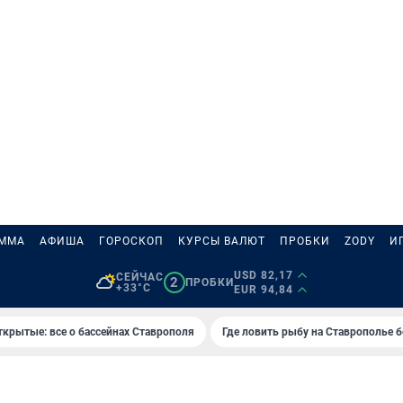
АММА
АФИША
ГОРОСКОП
КУРСЫ ВАЛЮТ
ПРОБКИ
ZODY
И
USD 82,17
СЕЙЧАС
2
ПРОБКИ
+33°C
EUR 94,84
ткрытые: все о бассейнах Ставрополя
Где ловить рыбу на Ставрополье 