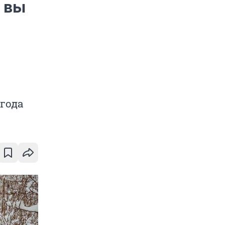
и вы
года