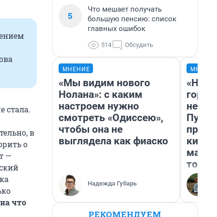
Что мешает получать
5
большую пенсию: список
главных ошибок
лением
514
Обсудить
ова
МНЕНИЕ
МНЕНИ
«Мы видим нового
«Нет 
Нолана»: с каким
городо
настроем нужно
недоф
е стала.
смотреть «Одиссею»,
Путеш
чтобы она не
проех
тельно, в
выглядела как фиаско
килом
орить о
машин
т —
того
еский
ека
Надежда Губарь
ько
на что
РЕКОМЕНДУЕМ