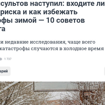
сультов наступил: входите л
 риска и как избежать
офы зимой — 10 советов
га
и недавние исследования, чаще всего
катастрофы случаются в холодное время 
1 737
арий