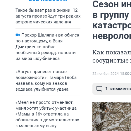
Cезон ин
Такое бывает раз в жизни: 12
в группу
августа произойдут три редких
астрономических явления
катастр
невроло
Прохор Шаляпин влюбился
по-настоящему, а Ваня
Дмитриенко побил
Как показал
необычный рекорд: новости
из мира шоу-бизнеса
сосудистые 
«Август принесет новые
22 ноября 2024, 15:00
возможности»: Тамара Глоба
назвала, кому из знаков
1
коммент
зодиака улыбнется удача
«Меня не просто отменяют,
меня хотят убить»: участница
«Мамы в 16» ответила на
обвинения в домогательствах
к маленькому сыну