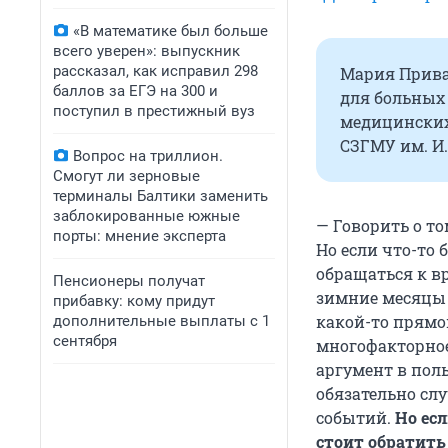
«В математике был больше
всего уверен»: выпускник
рассказал, как исправил 298
Мария Прива
баллов за ЕГЭ на 300 и
для больных 
поступил в престижный вуз
медицинских 
СЗГМУ им. И.
Вопрос на триллион.
Смогут ли зерновые
терминалы Балтики заменить
заблокированные южные
— Говорить о то
порты: мнение эксперта
Но если что-то 
обращаться к вр
Пенсионеры получат
зимние месяцы 
прибавку: кому придут
какой-то прямо
дополнительные выплаты с 1
сентября
многофакторное
аргумент в поль
обязательно сл
событий.
Но ес
стоит обратить