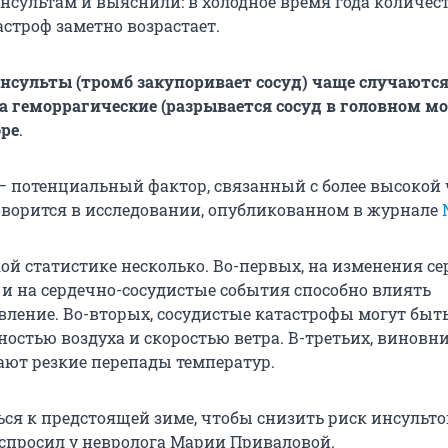
инсультам и выяснили: в холодное время года количес
строф заметно возрастает.
сульты (тромб закупоривает сосуд) чаще случаются
 а геморрагические (разрывается сосуд в головном мо
бре
.
— потенциальный фактор, связанный с более высокой 
говорится в исследовании, опубликованном в журнале
ой статистике несколько. Во-первых, на изменения се
 и на сердечно-сосудистые события способно влиять
вление. Во-вторых, сосудистые катастрофы могут быт
ностью воздуха и скоростью ветра. В-третьих, виновн
ают резкие перепады температур.
ься к предстоящей зиме, чтобы снизить риск инсульто
спросил у невролога Марии Приваловой.