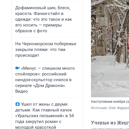
Дофаминовый шик, блеск,
красота. Фанки-стайл в
одежде: что это такое и как
его носить — примеры
образов с фото
На Черноморском побережье
закрыли пляжи: что там
происходит
«Минус — слишком много
спойлеров»: российский
ниндзя-скульптор снялся в
сериале «Дом Дракона».
Видео
Наступление ноября са
Ушел от жены с двумя
Источник: 
Олег Федоро
детьми. Как главный качок
«Уральских пельменей» в 54
года закрутил роман с
Ученые из Жешу
молодой красоткой