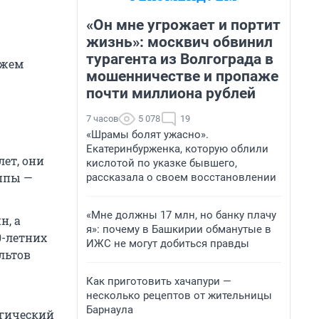
«Он мне угрожает и портит
жизнь»: москвич обвинил
турагента из Волгограда в
ожем
мошенничестве и пропаже
почти миллиона рублей
7 часов
5 078
19
«Шрамы болят ужасно».
Екатеринбурженка, которую облили
лет, они
кислотой по указке бывшего,
ппы —
рассказала о своем восстановлении
«Мне должны 17 млн, но банку плачу
н, а
я»: почему в Башкирии обманутые в
0-летних
ИЖС не могут добиться правды
льтов
Как приготовить хачапури —
несколько рецептов от жительницы
Барнаула
агический