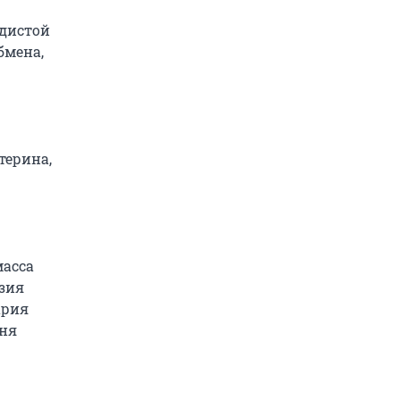
одистой
бмена,
ю
терина,
масса
нзия
ария
вня