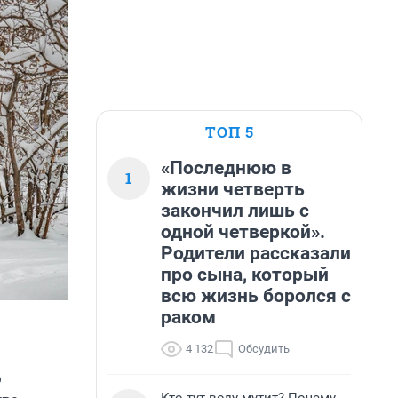
ТОП 5
«Последнюю в
1
жизни четверть
закончил лишь с
одной четверкой».
Родители рассказали
про сына, который
всю жизнь боролся с
раком
4 132
Обсудить
ю