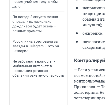
новом учебном году: в чём
дело
неправильн
пище приво
По погоде 8 августа можно
обмена вит
определить, насколько
инсульта);
дождливой будет осень —
важные приметы
ожирение;
патологиче
Россиянина арестовали за
звезды в Telegram — что он
сахарный д
натворил
Контролируйт
Не работают аэропорты и
мобильный интернет: в
— Если у пациен
нескольких регионах
возможностей, к
объявили ракетную опасность
контролируемая
Привалова. — То
холестерина. Не
холестерин преж