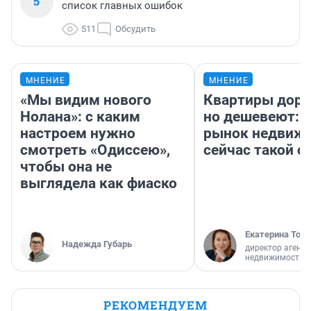
5
список главных ошибок
511
Обсудить
МНЕНИЕ
МНЕНИЕ
«Мы видим нового
Квартиры дор
Нолана»: с каким
но дешевеют: 
настроем нужно
рынок недвиж
смотреть «Одиссею»,
сейчас такой 
чтобы она не
выглядела как фиаско
Екатерина Торо
Надежда Губарь
директор агентс
недвижимости
РЕКОМЕНДУЕМ