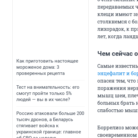
передаваемых че
клещи имеют зн
столкнемся с б
лихорадок, к пр
лет, когда лан
Чем сейчас 
Как приготовить настоящее
Самые известны
мороженое дома: 3
энцефалит и бо
проверенных рецепта
опасен тем, чт
Тест на внимательность: его
поражения нерв
смогут пройти только 5%
мышц шеи, плеч
людей — вы в их числе?
больных брать 
слабостью мышц
Россию атаковали больше 200
тысяч дронов, а Беларусь
стягивает войска к
Боррелиоз може
украинской границе: главное
своевременном 