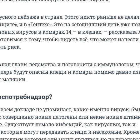
сного пейзажа в стране. Этого никто раньше не делал. 
анщите», и в «Гентехе». Это на сегодняшний день уже по
овых вирусов в комарах, 14 — в клещах, — рассказала
товимся к тому, чтобы видеть всё, что может нанести 
ть риск.
лад главы ведомства и поговорили с иммунологом, чт
еперь будут опасны клещи и комары помимо давно из
и малярии.
оспотребнадзор?
своем докладе не упоминает, какие именно вирусы бы
о совершенно новые патогены или некие новые шта
е. Существует немало инфекций, как вирусных, так и
 которые могут передавать клещи и насекомые. Кроме 
сителями которых они могут являться, но не передава