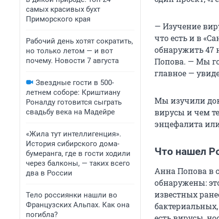
самых красивых бухт
Приморского края
— Изучение виру
что есть и в «С
Рабочий день хотят сократить,
обнаружить 47 н
но только летом — и вот
почему. Новости 7 августа
Попова. — Мы го
главное — увиде
Звездные гости в 500-
летнем соборе: Криштиану
Мы изучили док
Роналду готовится сыграть
вирусы и чем т
свадьбу века на Мадейре
энцефалита ил
«Жила тут интеллигенция».
История сибирского дома-
Что нашел Р
бумеранга, где в гости ходили
через балконы, — таких всего
Анна Попова в 
два в России
обнаружены: эт
известных ране
Тело россиянки нашли во
Французских Альпах. Как она
бактериальных,
погибла?
есть вирусы, но