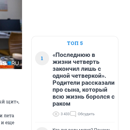
ТОП 5
«Последнюю в
1
жизни четверть
закончил лишь с
одной четверкой».
Родители рассказали
про сына, который
всю жизнь боролся с
й щит»,
раком
3 433
Обсудить
и лета
 и еще