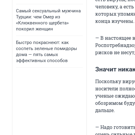
человеку, а ест
Самый сексуальный мужчина
которых упомян
Турции: чем Омер из
конца изучены.
«Клюквенного щербета»
покорил женщин
— В настоящее 
Быстро покраснеют: как
Роспотребнадзо
соспеть зеленые помидоры
рисков не несут
дома — пять самых
эффективных способов
Значит никак
Поскольку вирус
носители полнос
ученые ожидают
обозримом буду
дальше.
— Надо готовить
очень сильные 