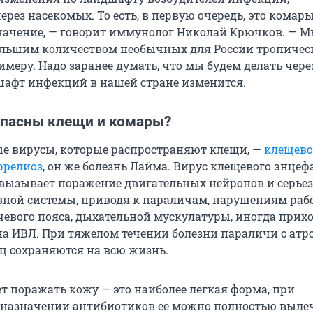
рез насекомых. То есть, в первую очередь, это комары
ачение, — говорит иммунолог Николай Крючков. — 
ольшим количеством необычных для России тропичес
имеру. Надо заранее думать, что мы будем делать чере
дшафт инфекций в нашей стране изменится.
опасны клещи и комары?
е вирусы, которые распространяют клещи, —
клещев
ррелиоз
, он же болезнь Лайма. Вирус клещевого энцеф
о вызывает поражение двигательных нейронов и серье
ной системы, приводя к параличам, нарушениям раб
евого пояса, дыхательной мускулатуры, иногда прих
на ИВЛ. При тяжелом течении болезни параличи с атр
 сохраняются на всю жизнь.
т поражать кожу — это наиболее легкая форма, при
назначении антибиотиков ее можно полностью выле