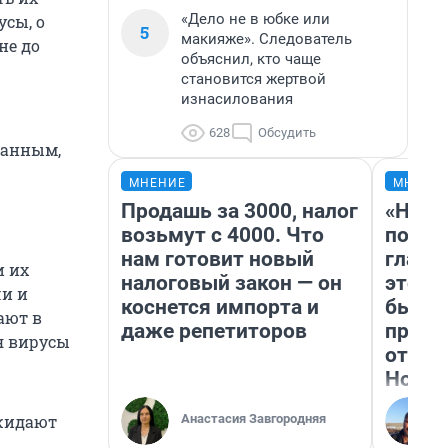
«Дело не в юбке или
усы, о
5
макияже». Следователь
не до
объяснил, кто чаще
становится жертвой
изнасилования
628
Обсудить
данным,
МНЕНИЕ
МНЕНИ
Продашь за 3000, налог
«Нико
возьмут с 4000. Что
побед
нам готовит новый
главн
и их
налоговый закон — он
этого
чи и
коснется импорта и
бьет 
ают в
даже репетиторов
прока
я вирусы
отзыв
Нолан
Анастасия Завгородняя
ожидают