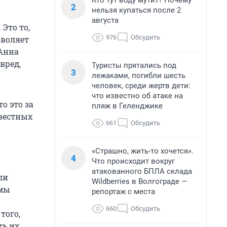
Кто тут воду мутит? Почему
2
нельзя купаться после 2
августа
Это то,
976
Обсудить
зволяет
 Анна
вред,
Туристы прятались под
3
лежаками, погибли шесть
человек, среди жертв дети:
что известно об атаке на
о это за
пляж в Геленджике
вестных
661
Обсудить
«Страшно, жить-то хочется».
4
Что происходит вокруг
атакованного БПЛА склада
ли
Wildberries в Волгограде —
ммы
репортаж с места
660
Обсудить
того,
ть их