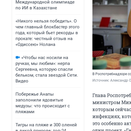
Международной олимпиаде
по ИИ в Казахстане
«Никого нельзя победить». О
чем главный блокбастер этого
года, который бьет рекорды в
прокате: честный отзыв на
«Одиссею» Нолана
«Чтобы нас носили на
ручках, мы любим»: нерпа
Сергеевна, которую спасли
В Роспотребнадзоре со
бельком, стала звездой Сети.
Видео
Источник: 
Александр 
Побережье Анапы
Глава Роспотреб
заполонили ядовитые
министром Мих
медузы: что происходит с
которым сейчас
пляжами
инфекциях, кот
это особенно ак
Тигры на пляже и 300 оленей
один проект, «Г
в дикой природе: топ-24