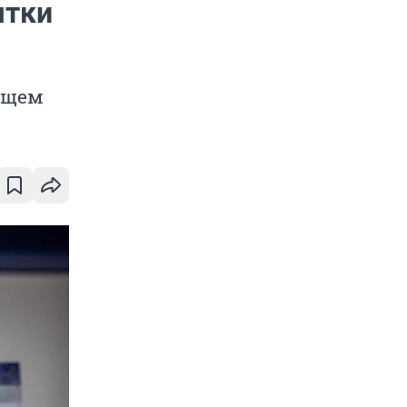
ятки
дущем