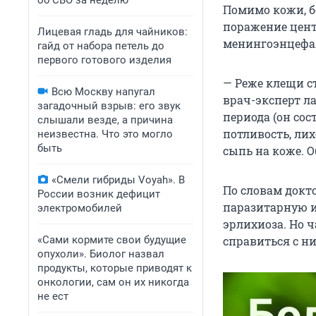
об СВО за неделю
Помимо кожи, б
поражение цент
Лицевая гладь для чайников:
менингоэнцефал
гайд от набора петель до
первого готового изделия
— Реже клещи с
Всю Москву напугал
врач-эксперт л
загадочный взрыв: его звук
периода (он со
слышали везде, а причина
потливость, лих
неизвестна. Что это могло
быть
сыпь на коже. О
«Смели гибриды Voyah». В
По словам докт
России возник дефицит
паразитарную и
электромобилей
эрлихиоза. Но ч
«Сами кормите свои будущие
справиться с н
опухоли». Биолог назвал
продукты, которые приводят к
онкологии, сам он их никогда
не ест