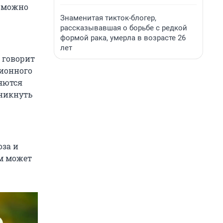
озможно
Знаменитая тикток-блогер,
рассказывавшая о борьбе с редкой
формой рака, умерла в возрасте 26
лет
 говорит
ционного
ляются
зникнуть
оза и
зм может