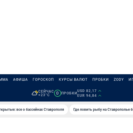
АММА
АФИША
ГОРОСКОП
КУРСЫ ВАЛЮТ
ПРОБКИ
ZODY
И
USD 82,17
СЕЙЧАС
0
ПРОБКИ
+23°C
EUR 94,84
ткрытые: все о бассейнах Ставрополя
Где ловить рыбу на Ставрополье 