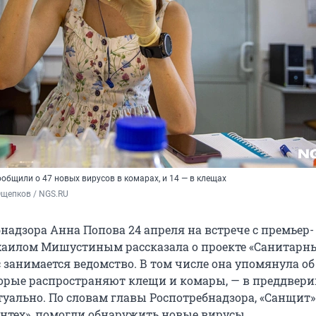
общили о 47 новых вирусов в комарах, и 14 — в клещах
Ощепков / NGS.RU
надзора Анна Попова 24 апреля на встрече с премьер-
аилом Мишустиным рассказала о проекте «Санитарны
 занимается ведомство. В том числе она упомянула об
орые распространяют клещи и комары, — в преддвери
туально. По словам главы Роспотребнадзора, «Санщит»
ентех», помогли обнаружить новые вирусы.