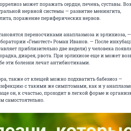
оррелиоз может поражать сердце, печень, суставы. В
ральной нервной системы — развитие менингита,
ита, поражение периферических нервов.
тановятся переносчиками анаплазмоза и эрлихиоза, —
аборатории «Гемотест» Роман Иванов. — После инкуба
ставляет приблизительно две недели) у человека появ
орадка, диарея, рвота. При эрлихиозе еще и может во
бе эти болезни лечат антибиотиками.
ора, также от клещей можно подхватить бабезиоз —
нфекцию с такими же симптомами, как и у анаплазм
аще он, к счастью, проходит в легкой форме и органи
им самостоятельно.