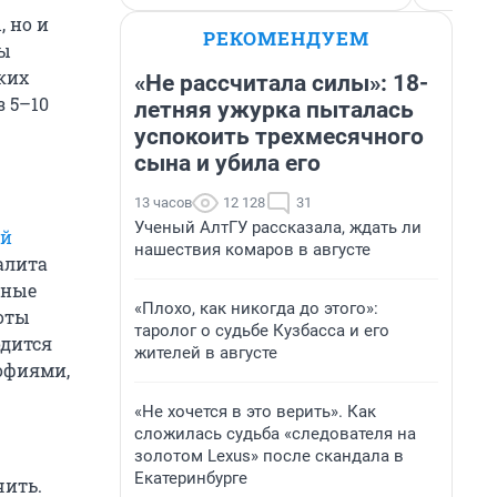
, но и
РЕКОМЕНДУЕМ
Мы
ких
«Не рассчитала силы»: 18-
з 5–10
летняя ужурка пыталась
успокоить трехмесячного
сына и убила его
13 часов
12 128
31
Ученый АлтГУ рассказала, ждать ли
ой
нашествия комаров в августе
алита
зные
«Плохо, как никогда до этого»:
оты
таролог о судьбе Кузбасса и его
одится
жителей в августе
офиями,
«Не хочется в это верить». Как
сложилась судьба «следователя на
золотом Lexus» после скандала в
Екатеринбурге
чить.