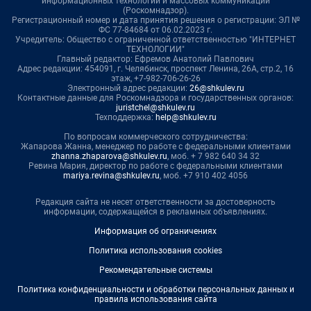
информационных технологий и массовых коммуникаций
(Роскомнадзор).
Регистрационный номер и дата принятия решения о регистрации: ЭЛ №
ФС 77-84684 от 06.02.2023 г.
Учредитель: Общество с ограниченной ответственностью "ИНТЕРНЕТ
ТЕХНОЛОГИИ"
Главный редактор: Ефремов Анатолий Павлович
Адрес редакции: 454091, г. Челябинск, проспект Ленина, 26А, стр.2, 16
этаж, +7-982-706-26-26
Электронный адрес редакции:
26@shkulev.ru
Контактные данные для Роскомнадзора и государственных органов:
juristchel@shkulev.ru
Техподдержка:
help@shkulev.ru
По вопросам коммерческого сотрудничества:
Жапарова Жанна, менеджер по работе с федеральными клиентами
zhanna.zhaparova@shkulev.ru
, моб. + 7 982 640 34 32
Ревина Мария, директор по работе с федеральными клиентами
mariya.revina@shkulev.ru
, моб. +7 910 402 4056
Редакция сайта не несет ответственности за достоверность
информации, содержащейся в рекламных объявлениях.
Информация об ограничениях
Политика использования cookies
Рекомендательные системы
Политика конфиденциальности и обработки персональных данных и
правила использования сайта