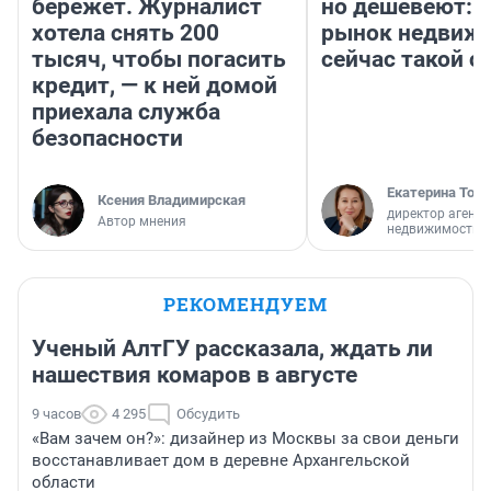
бережет. Журналист
но дешевеют: 
хотела снять 200
рынок недвиж
тысяч, чтобы погасить
сейчас такой 
кредит, — к ней домой
приехала служба
безопасности
Екатерина Торо
Ксения Владимирская
директор агентс
Автор мнения
недвижимости
РЕКОМЕНДУЕМ
Ученый АлтГУ рассказала, ждать ли
нашествия комаров в августе
9 часов
4 295
Обсудить
«Вам зачем он?»: дизайнер из Москвы за свои деньги
восстанавливает дом в деревне Архангельской
области