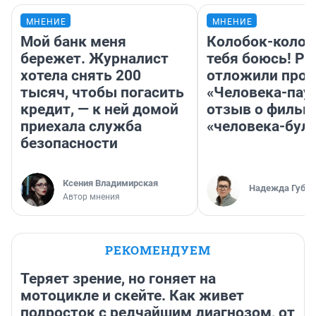
МНЕНИЕ
МНЕНИЕ
Мой банк меня
Колобок-колобо
бережет. Журналист
тебя боюсь! Ра
хотела снять 200
отложили прок
тысяч, чтобы погасить
«Человека-пау
кредит, — к ней домой
отзыв о фильм
приехала служба
«человека-бул
безопасности
Ксения Владимирская
Надежда Губар
Автор мнения
РЕКОМЕНДУЕМ
Теряет зрение, но гоняет на
мотоцикле и скейте. Как живет
подросток с редчайшим диагнозом, от