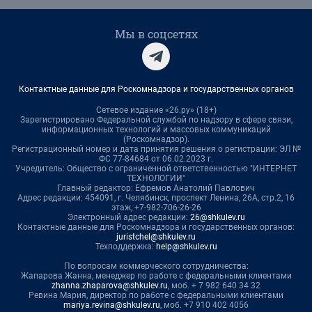
Мы в соцсетях
Контактные данные для Роскомнадзора и государственных органов
Сетевое издание «26.ру» (18+)
Зарегистрировано Федеральной службой по надзору в сфере связи,
информационных технологий и массовых коммуникаций
(Роскомнадзор).
Регистрационный номер и дата принятия решения о регистрации: ЭЛ №
ФС 77-84684 от 06.02.2023 г.
Учредитель: Общество с ограниченной ответственностью "ИНТЕРНЕТ
ТЕХНОЛОГИИ"
Главный редактор: Ефремов Анатолий Павлович
Адрес редакции: 454091, г. Челябинск, проспект Ленина, 26А, стр.2, 16
этаж, +7-982-706-26-26
Электронный адрес редакции:
26@shkulev.ru
Контактные данные для Роскомнадзора и государственных органов:
juristchel@shkulev.ru
Техподдержка:
help@shkulev.ru
По вопросам коммерческого сотрудничества:
Жапарова Жанна, менеджер по работе с федеральными клиентами
zhanna.zhaparova@shkulev.ru
, моб. + 7 982 640 34 32
Ревина Мария, директор по работе с федеральными клиентами
mariya.revina@shkulev.ru
, моб. +7 910 402 4056