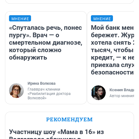
МНЕНИЕ
МНЕНИЕ
«Спуталась речь, понес
Мой банк меня
пургу». Врач — о
бережет. Журн
смертельном диагнозе,
хотела снять 2
который сложно
тысяч, чтобы п
обнаружить
кредит, — к не
приехала служ
безопасности
Ирина Волкова
Главврач клиники
Ксения Владим
«Реабилитация доктора
Автор мнения
Волковой»
РЕКОМЕНДУЕМ
Участницу шоу «Мама в 16» из