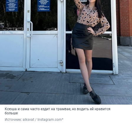
Ксюша и сама часто ездит на трамвае, но водить ей нравится
больше
Источник: 
alksvat / Instagram.com* 