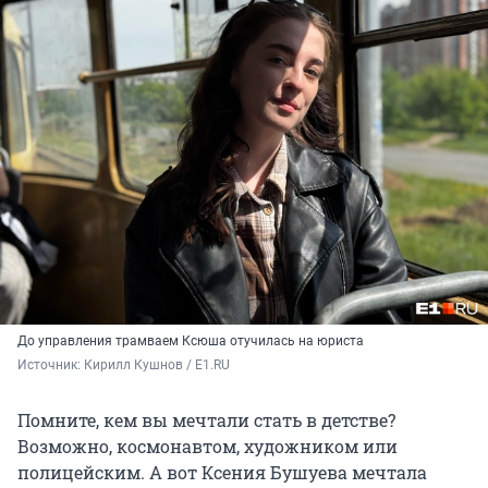
До управления трамваем Ксюша отучилась на юриста
Источник: 
Кирилл Кушнов / E1.RU
Помните, кем вы мечтали стать в детстве?
Возможно, космонавтом, художником или
полицейским. А вот Ксения Бушуева мечтала