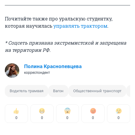
Почитайте также про уральскую студентку,
которая научилась
управлять трактором
.
* Соцсеть признана экстремистской и запрещена
на территории РФ.
Полина Краснопевцева
корреспондент
Водитель трамвая
Вагон
Общественный транспорт
К
0
0
0
0
0