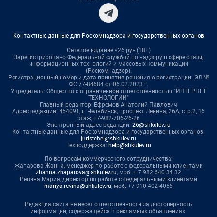
Контактные данные для Роскомнадзора и государственных органов
Сетевое издание «26.ру» (18+)
Зарегистрировано Федеральной службой по надзору в сфере связи,
информационных технологий и массовых коммуникаций
(Роскомнадзор).
Регистрационный номер и дата принятия решения о регистрации: ЭЛ №
ФС 77-84684 от 06.02.2023 г.
Учредитель: Общество с ограниченной ответственностью "ИНТЕРНЕТ
ТЕХНОЛОГИИ"
Главный редактор: Ефремов Анатолий Павлович
Адрес редакции: 454091, г. Челябинск, проспект Ленина, 26А, стр.2, 16
этаж, +7-982-706-26-26
Электронный адрес редакции:
26@shkulev.ru
Контактные данные для Роскомнадзора и государственных органов:
juristchel@shkulev.ru
Техподдержка:
help@shkulev.ru
По вопросам коммерческого сотрудничества:
Жапарова Жанна, менеджер по работе с федеральными клиентами
zhanna.zhaparova@shkulev.ru
, моб. + 7 982 640 34 32
Ревина Мария, директор по работе с федеральными клиентами
mariya.revina@shkulev.ru
, моб. +7 910 402 4056
Редакция сайта не несет ответственности за достоверность
информации, содержащейся в рекламных объявлениях.