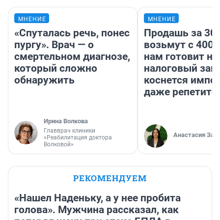
МНЕНИЕ
МНЕНИЕ
«Спуталась речь, понес
Продашь за 300
пургу». Врач — о
возьмут с 4000
смертельном диагнозе,
нам готовит н
который сложно
налоговый зако
обнаружить
коснется импор
даже репетито
Ирина Волкова
Главврач клиники
Анастасия Зав
«Реабилитация доктора
Волковой»
РЕКОМЕНДУЕМ
«Нашел Наденьку, а у нее пробита
голова». Мужчина рассказал, как