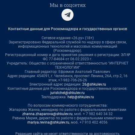
Мы в соцсетях
Контактные данные для Роскомнадзора и государственных органов
Сетевое издание «26.ру» (18+)
Зарегистрировано Федеральной службой по надзору в сфере связи,
информационных технологий и массовых коммуникаций
(Роскомнадзор).
Регистрационный номер и дата принятия решения о регистрации: ЭЛ №
ФС 77-84684 от 06.02.2023 г.
Учредитель: Общество с ограниченной ответственностью "ИНТЕРНЕТ
ТЕХНОЛОГИИ"
Главный редактор: Ефремов Анатолий Павлович
Адрес редакции: 454091, г. Челябинск, проспект Ленина, 26А, стр.2, 16
этаж, +7-982-706-26-26
Электронный адрес редакции:
26@shkulev.ru
Контактные данные для Роскомнадзора и государственных органов:
juristchel@shkulev.ru
Техподдержка:
help@shkulev.ru
По вопросам коммерческого сотрудничества:
Жапарова Жанна, менеджер по работе с федеральными клиентами
zhanna.zhaparova@shkulev.ru
, моб. + 7 982 640 34 32
Ревина Мария, директор по работе с федеральными клиентами
mariya.revina@shkulev.ru
, моб. +7 910 402 4056
Редакция сайта не несет ответственности за достоверность