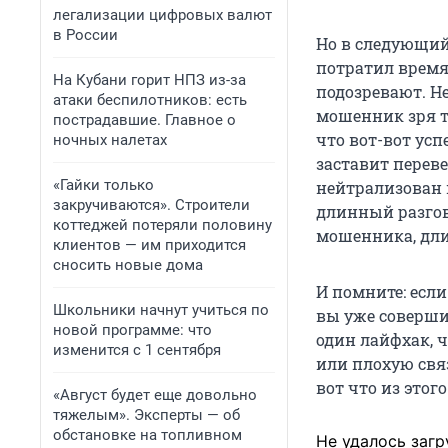
легализации цифровых валют
в России
Но в следующий
потратил время 
На Кубани горит НПЗ из-за
подозревают. Не
атаки беспилотников: есть
мошенник зря тр
пострадавшие. Главное о
что вот-вот ус
ночных налетах
заставит переве
«Гайки только
нейтрализован 
закручиваются». Строители
длинный разгов
коттеджей потеряли половину
мошенника, длил
клиентов — им приходится
сносить новые дома
И помните: если
Школьники начнут учиться по
вы уже соверши
новой программе: что
один лайфхак, 
изменится с 1 сентября
или плохую связ
вот что из этог
«Август будет еще довольно
тяжелым». Эксперты — об
обстановке на топливном
Не удалось загр