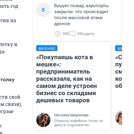
ать год
Бушует пожар, аэропорты
5
закрыли: что происходит
после массовой атаки
атив на
дронов
505
Обсудить
летку и
МНЕНИЕ
МНЕНИ
ца.
«Покупаешь кота в
«Спут
мешке»:
пургу»
предприниматель
смерт
рассказала, как на
котор
 толку
самом деле устроен
обнар
бизнес со складами
сти свой
дешевых товаров
м связи),
еграм-
Наталья Шорохова
Открыла кофейную точку на
е
деньги соцразвития
е