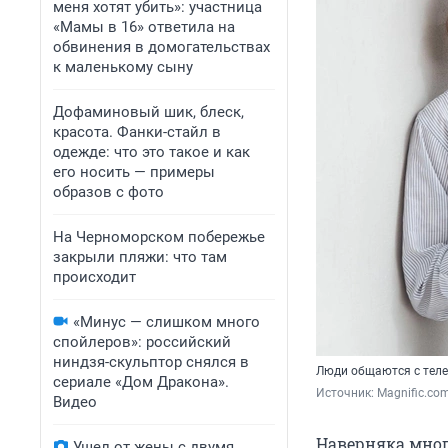
меня хотят убить»: участница
«Мамы в 16» ответила на
обвинения в домогательствах
к маленькому сыну
Дофаминовый шик, блеск,
красота. Фанки-стайл в
одежде: что это такое и как
его носить — примеры
образов с фото
На Черноморском побережье
закрыли пляжи: что там
происходит
«Минус — слишком много
спойлеров»: российский
ниндзя-скульптор снялся в
Люди общаются с теле
сериале «Дом Дракона».
Источник: 
Magnific.co
Видео
Наверняка многи
Ушел от жены с двумя