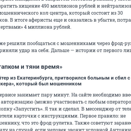
вратить хищение 490 миллионов рублей и нейтрализов
мошеннического кол-центра, который состоит из 30
ков
.
В итоге аферисты еще и оказались в убытке, потр
жертвами» 4 миллиона рублей.
е решили пообщаться с мошенниками через фрод-ру
риняли удар на себя. Дальше — истории от первого ли
тапком и тяни время»
йтер из Екатеринбурга, притворился больным и сбил с
окера», который был мошенником
ервисе занимает пару минут. На сайте необходимо вве
 авторизацию (можно участвовать с любым операторо
опку «Запустить». Я так и сделал. В мессенджер от тел
етели карточки с инструкциями. Первое правило: не
еннику, что это фрод-рулетка. Также советуют заране
нду на случай, если человек звонит условной Антонин