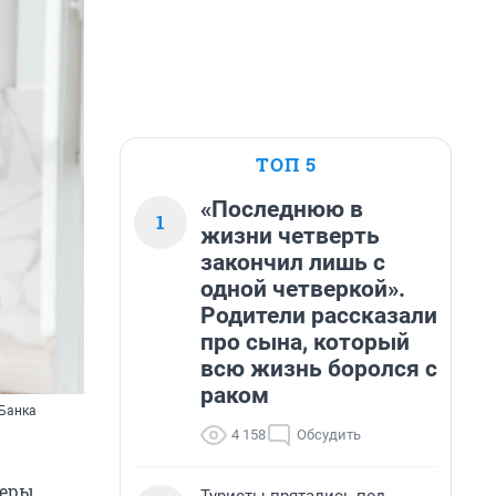
ТОП 5
«Последнюю в
1
жизни четверть
закончил лишь с
одной четверкой».
Родители рассказали
про сына, который
всю жизнь боролся с
раком
-Банка
4 158
Обсудить
еры,