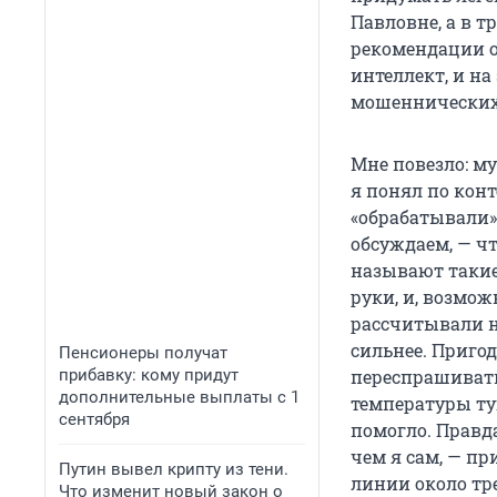
Павловне, а в т
рекомендации о
интеллект, и на
мошеннических 
Мне повезло: м
я понял по конт
«обрабатывали» 
обсуждаем, — ч
называют такие
руки, и, возмо
рассчитывали н
сильнее. Приго
Пенсионеры получат
прибавку: кому придут
переспрашивать
дополнительные выплаты с 1
температуры туг
сентября
помогло. Правда
чем я сам, — п
Путин вывел крипту из тени.
линии около тр
Что изменит новый закон о