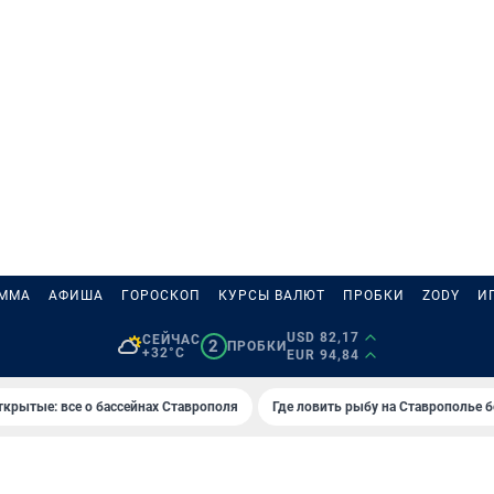
АММА
АФИША
ГОРОСКОП
КУРСЫ ВАЛЮТ
ПРОБКИ
ZODY
И
USD 82,17
СЕЙЧАС
2
ПРОБКИ
+32°C
EUR 94,84
ткрытые: все о бассейнах Ставрополя
Где ловить рыбу на Ставрополье 