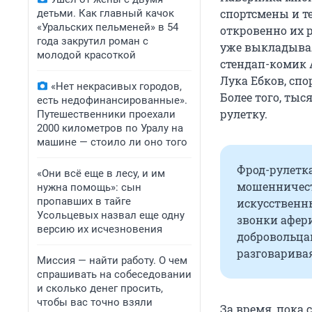
спортсмены и 
детьми. Как главный качок
«Уральских пельменей» в 54
откровенно их 
года закрутил роман с
уже выкладывал
молодой красоткой
стендап-комик 
Лука Ебков, сп
«Нет некрасивых городов,
Более того, ты
есть недофинансированные».
рулетку.
Путешественники проехали
2000 километров по Уралу на
машине — стоило ли оно того
Фрод-рулетка
«Они всё еще в лесу, и им
мошенничеств
нужна помощь»: сын
пропавших в тайге
искусственн
Усольцевых назвал еще одну
звонки афер
версию их исчезновения
добровольца
разговаривая
Миссия — найти работу. О чем
спрашивать на собеседовании
и сколько денег просить,
чтобы вас точно взяли
За время, пока