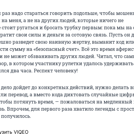
 раз надо стараться говорить подольше, чтобы моше
на меня, а не на других людей, которые ничего не
 стоит ругаться и бросать трубку первым: пока мы на 
атит свои силы и деньги за сотовую связь. Пусть он 
пешно разведет свою наивную жертву, выманит код ил
сти сумму на «безопасный счет». Всё это время аферис
и не может обзванивать других людей. Читал, что са
ор, в котором участнику рулетки удалось удерживать
ся два часа. Респект человеку!
 дело дойдет до конкретных действий, нужно делать в
ли перевод, а вместо кода диктовать случайные цифр
чтобы потянуть время, — пожаловаться на медленный
ь. Впрочем, для первого раза хватило легенды с прос
о получилось.
узить VIQEO