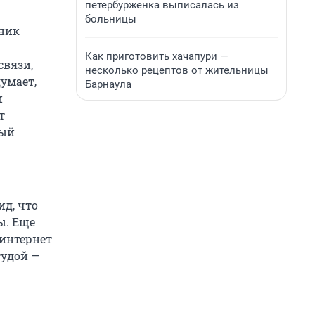
петербурженка выписалась из
больницы
нник
Как приготовить хачапури —
связи,
несколько рецептов от жительницы
думает,
Барнаула
и
т
мый
ид, что
ы. Еще
 интернет
тудой —