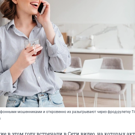
фонными мошенниками и откровенно их разыгрывают через фрод-рулетку Т
m
е в этом году встречали в Сети видео, на которых акт