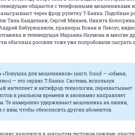
телеведущие общаются с телефонными мошенниками и
разыгрывают через фрод-рулетку Т-Банка. Подобные 
и Тина Канделаки, Сергей Минаев, Никита Кологривы
Андрей Бебуришвили, пранкеры Вован и Лексус, виде
ортсменка и телеведущая Марьяна Наумова и многие др
сячи обычных россиян тоже уже попробовали сыграть в
 «Ловушка для мошенников» (англ. fraud — «обман,
о») — это сервис Т-Банка. Система, используя
ый интеллект и антифрод-технологии, перехватывает
истов в реальном времени и анонимно направляет
м. Те намеренно удерживают мошенника на линии,
 с ним, чтобы обезопасить других абонентов.
 сервис находился в закрытом тестовом режиме, участ