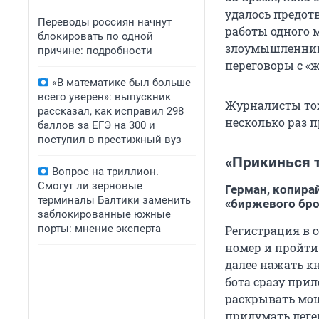
удалось предот
Переводы россиян начнут
работы одного 
блокировать по одной
злоумышленни
причине: подробности
переговоры с «
«В математике был больше
всего уверен»: выпускник
Журналисты тож
рассказал, как исправил 298
несколько раз п
баллов за ЕГЭ на 300 и
поступил в престижный вуз
«Прикинься 
Вопрос на триллион.
Смогут ли зерновые
Герман, копира
терминалы Балтики заменить
«биржевого бр
заблокированные южные
порты: мнение эксперта
Регистрация в с
номер и пройти
далее нажать кн
бота сразу прил
раскрывать мош
придумать леге