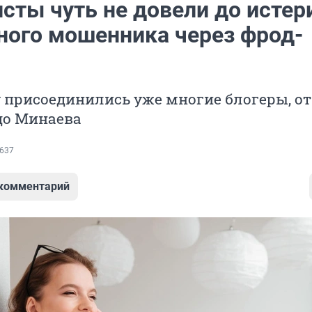
сты чуть не довели до истер
ного мошенника через фрод-
 присоединились уже многие блогеры, от
до Минаева
637
 комментарий