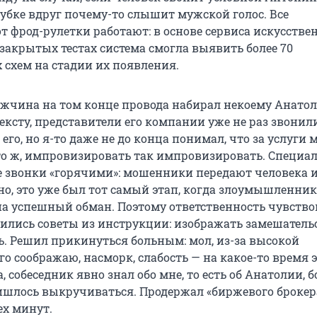
рубке вдруг почему-то слышит мужской голос. Все
т фрод-рулетки работают: в основе сервиса искусств
 закрытых тестах система смогла выявить более 70
схем на стадии их появления.
ужчина на том конце провода набирал некоему Анатол
ексту, представители его компании уже не раз звонил
его, но я-то даже не до конца понимал, что за услуги 
то ж, импровизировать так импровизировать. Специа
 звонки «горячими»: мошенники передают человека и
жно, это уже был тот самый этап, когда злоумышленни
а успешный обман. Поэтому ответственность чувство
дились советы из инструкции: изображать замешательс
. Решил прикинуться больным: мол, из-за высокой
о соображаю, насморк, слабость — на какое-то время 
, собеседник явно знал обо мне, то есть об Анатолии, б
ришлось выкручиваться. Продержал «биржевого брокер
ех минут.