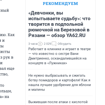
РЕКОМЕНДУЕМ
енный
«Девчонки, вы
испытываете судьбу»: что
творится в подпольной
рюмочной на Березовой в
ию. Как
Рязани — обзор YA62.RU
и и
3 часа
2 029
Обсудить
мы
Работает в клинике и играет в театре
листы
— что известно о сестре Вани
з рук в
Дмитриенко, оскандалившейся на
ки
концерте в «Лужниках»
вал еще
тво,
Не нужно выбрасывать и сжигать
ботву помидоров и картофеля! Как я
нашла лучшее удобрение для яблони
это
и малины
ольше,
а» на
Выжившая после атаки с кислотой