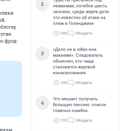
Туристы прятались под
2
лежаками, погибли шесть
человек, среди жертв дети:
ролики
что известно об атаке на
й,
пляж в Геленджике
облогер
угие.
693
Обсудить
о фрод-
«Дело не в юбке или
3
макияже». Следователь
объяснил, кто чаще
становится жертвой
изнасилования
656
Обсудить
Что мешает получать
4
большую пенсию: список
главных ошибок
515
Обсудить
никам