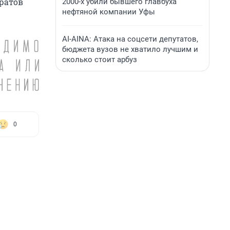
аратов
2000-х убили бывшего главбуха
нефтяной компании Уфы
AI-AINA: Атака на соцсети депутатов,
бюджета вузов не хватило лучшим и
сколько стоит арбуз
0