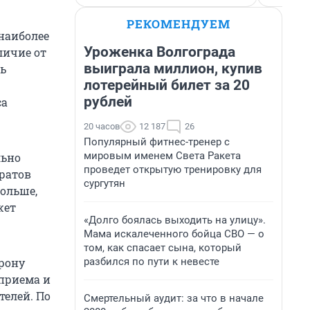
РЕКОМЕНДУЕМ
наиболее
Уроженка Волгограда
личие от
выиграла миллион, купив
ь
лотерейный билет за 20
рублей
са
20 часов
12 187
26
Популярный фитнес-тренер с
мировым именем Света Ракета
льно
проведет открытую тренировку для
аратов
сургутян
больше,
жет
«Долго боялась выходить на улицу».
Мама искалеченного бойца СВО — о
том, как спасает сына, который
разбился по пути к невесте
орону
 приема и
телей. По
Смертельный аудит: за что в начале