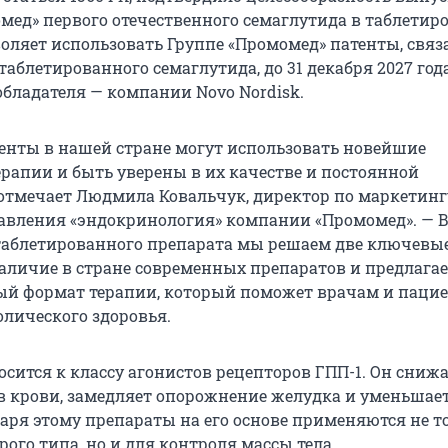
мед» первого отечественного семаглутида в таблетир
воляет использовать Группе «Промомед» патенты, связ
аблетированного семаглутида, до 31 декабря 2027 года
обладателя — компании Novo Nordisk.
енты в нашей стране могут использовать новейшие
рапии и быть уверены в их качестве и постоянной
 отмечает Людмила Ковальчук, директор по маркетинг
авления «эндокринология» компании «Промомед». — 
таблетированного препарата мы решаем две ключевые
аличие в стране современных препаратов и предлага
й формат терапии, который поможет врачам и паци
олического здоровья.
сится к классу агонистов рецепторов ГПП-1. Он сниж
 в крови, замедляет опорожнение желудка и уменьшае
даря этому препараты на его основе применяются не т
рого типа, но и для контроля массы тела.