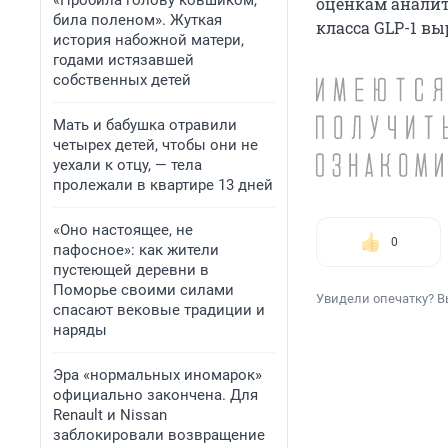
«Пробила голову ковшиком,
оценкам аналит
била поленом». Жуткая
класса GLP-1 выр
история набожной матери,
годами истязавшей
собственных детей
Мать и бабушка отравили
четырех детей, чтобы они не
уехали к отцу, — тела
пролежали в квартире 13 дней
«Оно настоящее, не
0
пафосное»: как жители
пустеющей деревни в
Поморье своими силами
Увидели опечатку? В
спасают вековые традиции и
наряды
Эра «нормальных иномарок»
официально закончена. Для
Renault и Nissan
заблокировали возвращение