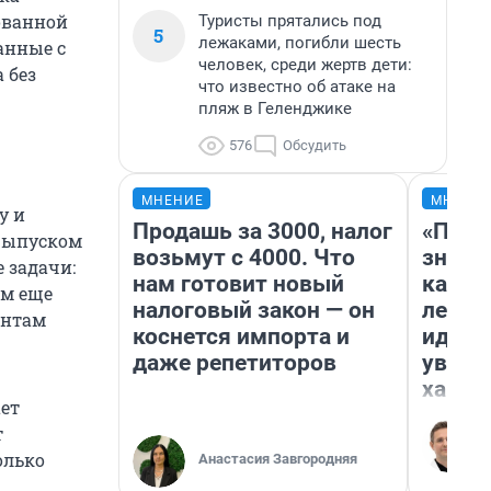
ованной
Туристы прятались под
5
лежаками, погибли шесть
анные с
человек, среди жертв дети:
 без
что известно об атаке на
пляж в Геленджике
576
Обсудить
МНЕНИЕ
МНЕНИ
у и
Продашь за 3000, налог
«Пост
Выпуском
возьмут с 4000. Что
значит
 задачи:
нам готовит новый
карди
ем еще
налоговый закон — он
летни
ентам
коснется импорта и
идею 
даже репетиторов
уволь
хамст
ает
т
олько
Анастасия Завгородняя