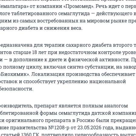
Семальтара» от компании «Промомед». Речь идет о пер
логе таблетированного семаглутида — действующего в
одним из самых востребованных на мировом рынке пр
арного диабета и снижения веса.
редназначена для терапии сахарного диабета второго 
нтов старше 18 лет при недостаточном контроле уров
и — в дополнение к диете и физической активности. П
о полному циклу, включая синтез субстанции, на заво
«Биохимик». Локализация производства обеспечивает
оставок и способствует укреплению национальной
безопасности.
роизводитель, препарат является полным аналогом
таблетированной формы семаглутида датской компани
вки оригинального препарата в Россию были прекраще
ние правительства № 1208-р от 23.05.2026 года, выданн
 статьей 1360 ГК, подтвердило целесообразность выпу