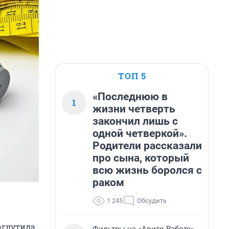
ТОП 5
«Последнюю в
1
жизни четверть
закончил лишь с
одной четверкой».
Родители рассказали
про сына, который
всю жизнь боролся с
раком
1 245
Обсудить
аглутида