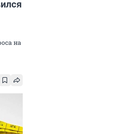
вился
роса на