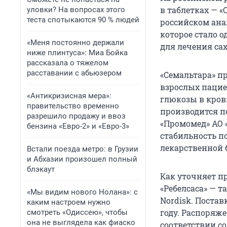
в таблетках — «
уловки? На вопросах этого
теста спотыкаются 90 % людей
российском ана
которое стало 
«Меня постоянно держали
для лечения сах
ниже плинтуса»: Миа Бойка
рассказала о тяжелом
расставании с абьюзером
«Семальтара» п
взрослых пацие
«Антикризисная мера»:
глюкозы в кров
правительство временно
производится п
разрешило продажу и ввоз
«Промомед» АО 
бензина «Евро-2» и «Евро-3»
стабильность п
лекарственной 
Встали поезда метро: в Грузии
и Абхазии произошел полный
блэкаут
Как уточняет п
«Ребелсаса» — 
«Мы видим нового Нолана»: с
Nordisk. Поста
каким настроем нужно
году. Распоряже
смотреть «Одиссею», чтобы
она не выглядела как фиаско
соответствии со