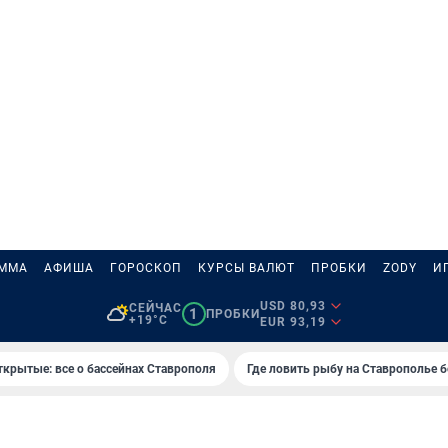
АММА
АФИША
ГОРОСКОП
КУРСЫ ВАЛЮТ
ПРОБКИ
ZODY
И
USD 80,93
СЕЙЧАС
1
ПРОБКИ
+19°C
EUR 93,19
ткрытые: все о бассейнах Ставрополя
Где ловить рыбу на Ставрополье 