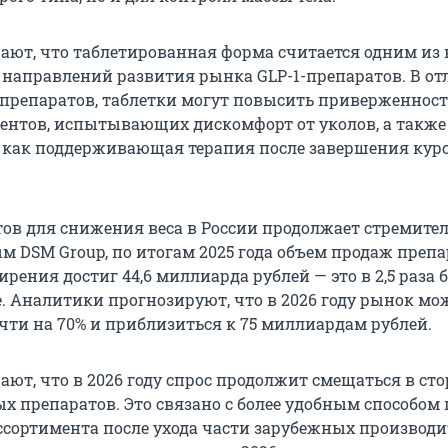
ают, что таблетированная форма считается одним из 
направлений развития рынка GLP-1-препаратов. В от
репаратов, таблетки могут повысить приверженност
ентов, испытывающих дискомфорт от уколов, а также
 как поддерживающая терапия после завершения кур
ов для снижения веса в России продолжает стремите
ым DSM Group, по итогам 2025 года объем продаж преп
рения достиг 44,6 миллиарда рублей — это в 2,5 раза 
е. Аналитики прогнозируют, что в 2026 году рынок мо
чти на 70% и приблизиться к 75 миллиардам рублей.
ют, что в 2026 году спрос продолжит смещаться в ст
х препаратов. Это связано с более удобным способом
сортимента после ухода части зарубежных производи