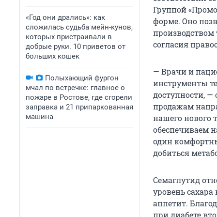
Группой «Промо
«Год они дрались»: как
форме. Оно поз
сложилась судьба мейн-кунов,
производством т
которых пристраивали в
согласия право
добрые руки. 10 приветов от
больших кошек
— Врачи и паци
Полыхающий фургон
инструменты те
мчал по встречке: главное о
доступности, —
пожаре в Ростове, где сгорели
продажам напр
заправка и 21 припаркованная
машина
нашего нового 
обеспечиваем н
один комфортны
добиться метаб
Семаглутид отно
уровень сахара
аппетит. Благо
при диабете вто