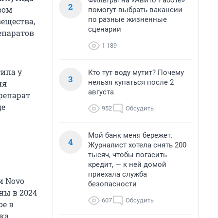
Фильтры на «Авито Работе»
2
вом
помогут выбрать вакансии
по разные жизненные
ещества,
сценарии
епаратов
1 189
типа у
Кто тут воду мутит? Почему
3
нельзя купаться после 2
ня
августа
репарат
де
952
Обсудить
Мой банк меня бережет.
4
Журналист хотела снять 200
тысяч, чтобы погасить
кредит, — к ней домой
приехала служба
и Novo
безопасности
ны в 2024
607
Обсудить
ое в
ска