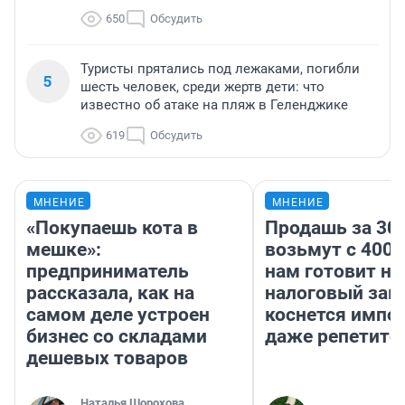
650
Обсудить
Туристы прятались под лежаками, погибли
5
шесть человек, среди жертв дети: что
известно об атаке на пляж в Геленджике
619
Обсудить
МНЕНИЕ
МНЕНИЕ
«Покупаешь кота в
Продашь за 300
мешке»:
возьмут с 4000
предприниматель
нам готовит н
рассказала, как на
налоговый зако
самом деле устроен
коснется импор
бизнес со складами
даже репетито
дешевых товаров
Наталья Шорохова