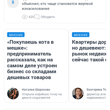
5
объяснил, кто чаще становится жертвой
изнасилования
625
Обсудить
МНЕНИЕ
МНЕНИЕ
«Покупаешь кота в
Квартиры дор
мешке»:
но дешевеют: 
предприниматель
рынок недвиж
рассказала, как на
сейчас такой 
самом деле устроен
бизнес со складами
дешевых товаров
Наталья Шорохова
Екатерина Торо
Открыла кофейную точку на
директор агентс
деньги соцразвития
недвижимости