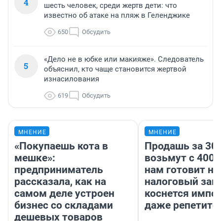
4
шесть человек, среди жертв дети: что
известно об атаке на пляж в Геленджике
650
Обсудить
«Дело не в юбке или макияже». Следователь
5
объяснил, кто чаще становится жертвой
изнасилования
619
Обсудить
МНЕНИЕ
МНЕНИЕ
«Покупаешь кота в
Продашь за 300
мешке»:
возьмут с 4000
предприниматель
нам готовит н
рассказала, как на
налоговый зако
самом деле устроен
коснется импор
бизнес со складами
даже репетито
дешевых товаров