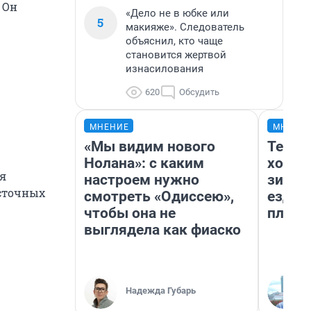
 Он
«Дело не в юбке или
5
макияже». Следователь
объяснил, кто чаще
становится жертвой
изнасилования
620
Обсудить
МНЕНИЕ
МНЕНИ
«Мы видим нового
Тепло
Нолана»: с каким
холод
ня
настроем нужно
зимой
осточных
смотреть «Одиссею»,
ездит
чтобы она не
плюсы
выглядела как фиаско
Надежда Губарь