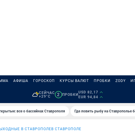
АММА
АФИША
ГОРОСКОП
КУРСЫ ВАЛЮТ
ПРОБКИ
ZODY
И
USD 82,17
СЕЙЧАС
2
ПРОБКИ
+29°C
EUR 94,84
ткрытые: все о бассейнах Ставрополя
Где ловить рыбу на Ставрополье 
ЫХОДНЫЕ В СТАВРОПОЛЕ
В СТАВРОПОЛЕ