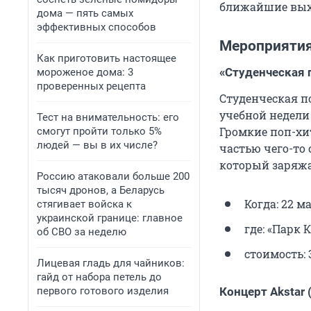
ближайшие выхо
дома — пять самых
эффективных способов
Мероприяти
Как приготовить настоящее
«Студенческая 
мороженое дома: 3
проверенных рецепта
Студенческая п
учебной недели
Тест на внимательность: его
Громкие поп-хит
смогут пройти только 5%
людей — вы в их числе?
частью чего-то 
который заряжа
Россию атаковали больше 200
тысяч дронов, а Беларусь
Когда: 22 ма
стягивает войска к
украинской границе: главное
где: «Парк К
об СВО за неделю
стоимость: 
Лицевая гладь для чайников:
гайд от набора петель до
первого готового изделия
Концерт Akstar 