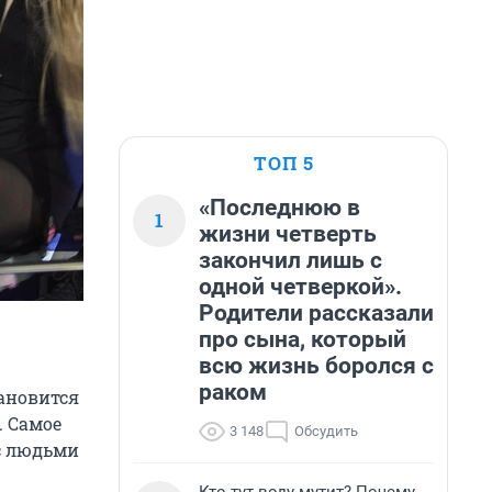
ТОП 5
«Последнюю в
1
жизни четверть
закончил лишь с
одной четверкой».
Родители рассказали
про сына, который
всю жизнь боролся с
раком
тановится
. Самое
3 148
Обсудить
с людьми