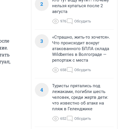
Кто тут воду мутит? Почему
2
нельзя купаться после 2
августа
976
Обсудить
«Страшно, жить-то хочется».
3
осле
Что происходит вокруг
ние.
атакованного БПЛА склада
тать
Wildberries в Волгограде —
репортаж с места
туал,
658
Обсудить
Туристы прятались под
4
лежаками, погибли шесть
человек, среди жертв дети:
что известно об атаке на
пляж в Геленджике
652
Обсудить