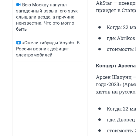
AkStar — псевдо
Всю Москву напугал
приедет в Ставр
загадочный взрыв: его звук
слышали везде, а причина
неизвестна. Что это могло
Когда: 22 ма
быть
где: Abrikos
«Смели гибриды Voyah». В
стоимость: 
России возник дефицит
электромобилей
Концерт Арсена
Арсен Шахунц — 
года-2023» (Арм
хитов на русско
Когда: 22 ма
где: Дворец
стоимость: 