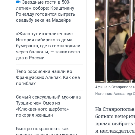
Звездные гости в 500-
летнем соборе: Криштиану
Роналду готовится сыграть
свадьбу века на Мадейре
«Жила тут интеллигенция».
История сибирского дома-
бумеранга, где в гости ходили
через балконы, — таких всего
два в России
Тело россиянки нашли во
Французских Альпах. Как она
погибла?
Афиша в Ставрополе 
Источник: 
Александр 
Самый сексуальный мужчина
Турции: чем Омер из
На Ставрополье 
«Клюквенного щербета»
покорил женщин
больше вечерин
время выбрать 
Быстро покраснеют: как
и наслаждаться
соспеть зеленые помидоры