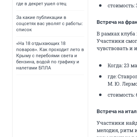
где в декрет ушел отец
стоимость: 
За какие публикации в
Встреча на фра
соцсетях вас уволят с работы:
список
В рамках клуба
Участники смогу
«На 18 отдыхающих 18
чувствовать и и
поваров». Как проходит лето в
Крыму с перебоями света и
бензина, водой по графику и
Когда: 23 мая
налетами БПЛА
где: Ставр
М. Ю. Лермо
стоимость: 
Встреча на ита
Участники найд
мелодия, ритм 