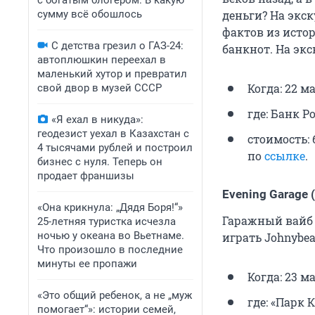
с богатым блогером. В какую
сумму всё обошлось
деньги? На экс
фактов из исто
С детства грезил о ГАЗ-24:
банкнот. На экс
автоплюшкин переехал в
маленький хутор и превратил
Когда: 22 ма
свой двор в музей СССР
где: Банк Ро
«Я ехал в никуда»:
геодезист уехал в Казахстан с
стоимость: 
4 тысячами рублей и построил
по
ссылке
.
бизнес с нуля. Теперь он
продает франшизы
Evening Garage 
«Она крикнула: „Дядя Боря!“»
Гаражный вайб 
25-летняя туристка исчезла
ночью у океана во Вьетнаме.
играть Johnybeas
Что произошло в последние
минуты ее пропажи
Когда: 23 ма
«Это общий ребенок, а не „муж
где: «Парк К
помогает“»: истории семей,