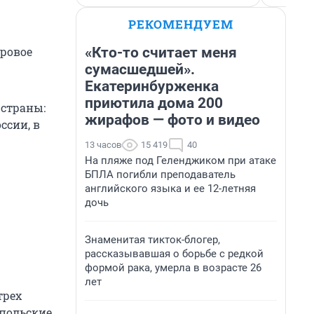
РЕКОМЕНДУЕМ
«Кто-то считает меня
оровое
сумасшедшей».
Екатеринбурженка
приютила дома 200
 страны:
жирафов — фото и видео
ссии, в
13 часов
15 419
40
На пляже под Геленджиком при атаке
БПЛА погибли преподаватель
английского языка и ее 12-летняя
дочь
Знаменитая тикток-блогер,
рассказывавшая о борьбе с редкой
формой рака, умерла в возрасте 26
лет
трех
опольские