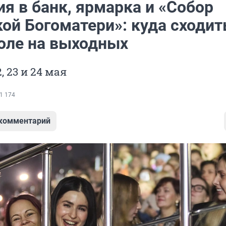
я в банк, ярмарка и «Собор
ой Богоматери»: куда сходит
оле на выходных
 23 и 24 мая
1 174
 комментарий