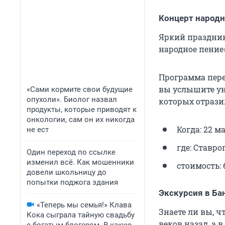
Концерт народн
Яркий праздник
народное пение
Программа пере
вы услышите ун
«Сами кормите свои будущие
опухоли». Биолог назвал
которых отрази
продукты, которые приводят к
онкологии, сам он их никогда
Когда: 22 ма
не ест
где: Ставро
Один переход по ссылке
изменил всё. Как мошенники
стоимость: 
довели школьницу до
попытки поджога здания
Экскурсия в Бан
«Теперь мы семья!» Клава
Знаете ли вы, 
Кока сыграла тайную свадьбу
веков назад, а 