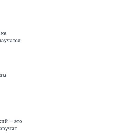
ке.
научатся
им.
кий — это
 звучит