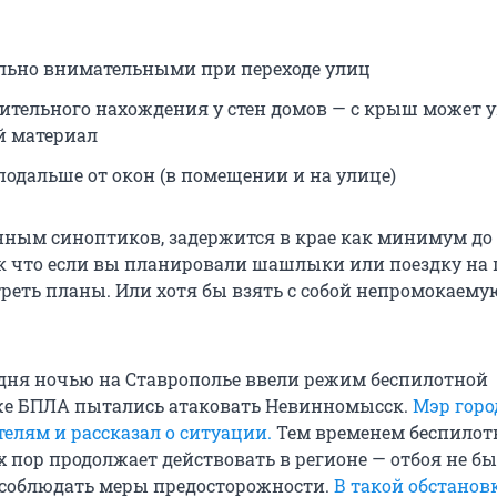
льно внимательными при переходе улиц
лительного нахождения у стен домов — с крыш может 
й материал
подальше от окон (в помещении и на улице)
анным синоптиков, задержится в крае как минимум до
ак что если вы планировали шашлыки или поездку на 
реть планы. Или хотя бы взять с собой непромокаему
дня ночью на Ставрополье ввели режим беспилотной
же БПЛА пытались атаковать Невинномысск.
Мэр горо
елям и рассказал о ситуации.
Тем временем беспилот
х пор продолжает действовать в регионе — отбоя не бы
соблюдать меры предосторожности.
В такой обстанов