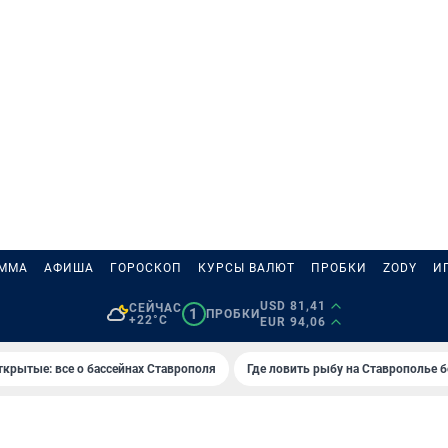
АММА
АФИША
ГОРОСКОП
КУРСЫ ВАЛЮТ
ПРОБКИ
ZODY
И
USD 81,41
СЕЙЧАС
1
ПРОБКИ
+22°C
EUR 94,06
ткрытые: все о бассейнах Ставрополя
Где ловить рыбу на Ставрополье 