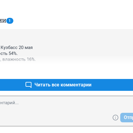
ИИ
1
, Кузбасс 20 мая

сть 54%.

, влажность 16%.
Читать все комментарии
Отп