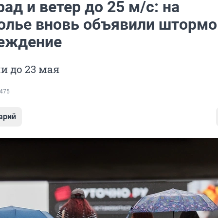
рад и ветер до 25 м/с: на
олье вновь объявили штормо
еждение
и до 23 мая
475
арий