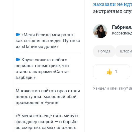
наказали не ид
экстренных слу
Габриел
Корреспонд
«Меня бесила моя роль»:
как сегодня выглядит Пуговка
из «Папиных дочек»
Погода
Штор
Круче сюжета любого
сериала: посмотрите, что
стало с актерами «Санта-
1
Барбары»
Увидели опечатку? В
Множество сайтов враз стали
недоступны: массовый сбой
произошел в Рунете
«У меня есть еще пять минут»:
фельдшер скорой — о борьбе
со смертью, самых сложных