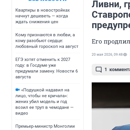
Ливни, г
Квартиры в новостройках
Ставроп
начнут дешеветь — когда
ждать снижения цен
предупр
Кому признаются в любви, а
Его продлил
кому разобьют сердце:
любовный гороскоп на август
20 мая 2026, 09:48
ЕГЭ хотят отменить к 2027
году: в Госдуме уже
1
коммент
придумали замену. Новости 6
августа
«Подушкой надавил на
лицо, чтобы не кричала»:
жених убил модель и год
возил ее труп в чемодане —
видео
Премьер‑министр Монголии