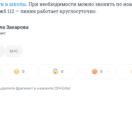
ти в школы.
При необходимости можно звонить по но
жб 112 — линия работает круглосуточно.
ла Захарова
ент
м
МЧС
0
0
0
ыделите фрагмент и нажмите Ctrl+Enter