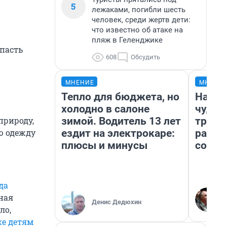
5
лежаками, погибли шесть
человек, среди жертв дети:
что известно об атаке на
пляж в Геленджике
упасть
608
Обсудить
МНЕНИЕ
МНЕНИ
Тепло для бюджета, но
Насле
холодно в салоне
чудом
зимой. Водитель 13 лет
транс
природу,
ездит на электрокаре:
разне
ю одежду
плюсы и минусы
совет
да
ная
Денис Дедюхин
ло,
ке детям