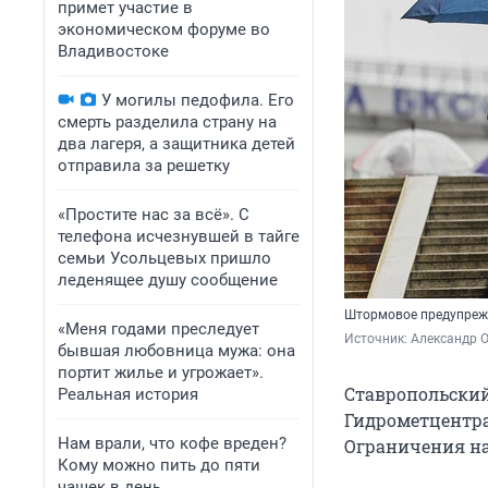
примет участие в
экономическом форуме во
Владивостоке
У могилы педофила. Его
смерть разделила страну на
два лагеря, а защитника детей
отправила за решетку
«Простите нас за всё». С
телефона исчезнувшей в тайге
семьи Усольцевых пришло
леденящее душу сообщение
Штормовое предупреж
«Меня годами преследует
Источник: 
Александр 
бывшая любовница мужа: она
портит жилье и угрожает».
Ставропольский
Реальная история
Гидрометцентра
Нам врали, что кофе вреден?
Ограничения на
Кому можно пить до пяти
чашек в день