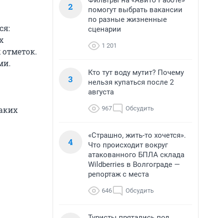
Фильтры на «Авито Работе»
2
помогут выбрать вакансии
по разные жизненные
ся:
сценарии
х
1 201
 отметок.
ми.
Кто тут воду мутит? Почему
3
нельзя купаться после 2
августа
967
Обсудить
аких
«Страшно, жить-то хочется».
4
Что происходит вокруг
атакованного БПЛА склада
Wildberries в Волгограде —
репортаж с места
646
Обсудить
Туристы прятались под