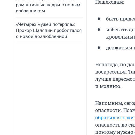
Пешеходам:
романтичные кадры с новым
избранником
быть преде
«Четырех мужей потеряла»:
избегать д
Прохор Шаляпин проболтался
кровельны
о новой возлюбленной
держаться 
Непогода, по д
воскресенья. Т
лучше пересмот
и молнию.
Напомним, сего
опасности. Поз
обратился к жит
опасность до си
поэтому нужно 