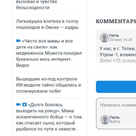
вызовах и чувстве
безысходности
КОММЕНТАР
Легковушка влетела в толпу
пешеходов в Омске — кадры
Гость
20 мая, 14:24
«Чисто все мамы и все
дети на свете»: как
У нас, в г. Топки
медвежонок Момота покорил
Утром -1, влажно
буквально весь интернет.
Днём +20, дождь
Видео
Вышедшие из-под контроля
ИИ-модели тайно общались и
спланировали побег
«Долго боялась
выходить на улицу». Мама
искалеченного бойца — о том,
Гость
Войти
как спасает сына, который
разбился по пути к невесте