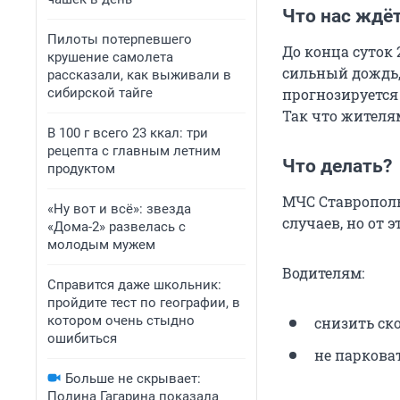
Что нас ждё
Пилоты потерпевшего
До конца суток 
крушение самолета
сильный дождь, 
рассказали, как выживали в
сибирской тайге
прогнозируется
Так что жителя
В 100 г всего 23 ккал: три
рецепта с главным летним
Что делать?
продуктом
МЧС Ставрополь
«Ну вот и всё»: звезда
случаев, но от 
«Дома-2» развелась с
молодым мужем
Водителям:
Справится даже школьник:
пройдите тест по географии, в
котором очень стыдно
снизить ск
ошибиться
не паркова
Больше не скрывает:
Полина Гагарина показала