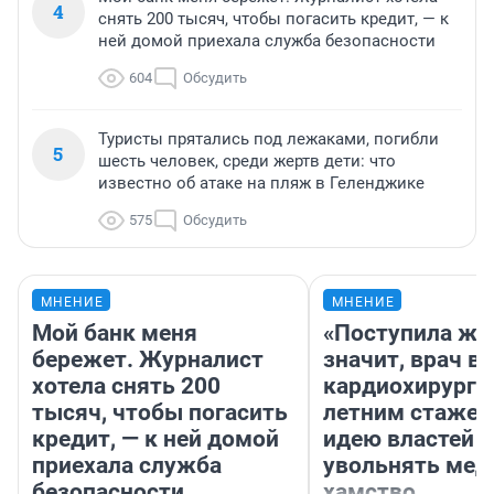
4
снять 200 тысяч, чтобы погасить кредит, — к
ней домой приехала служба безопасности
604
Обсудить
Туристы прятались под лежаками, погибли
5
шесть человек, среди жертв дети: что
известно об атаке на пляж в Геленджике
575
Обсудить
МНЕНИЕ
МНЕНИЕ
Мой банк меня
«Поступила жа
бережет. Журналист
значит, врач в
хотела снять 200
кардиохирург с
тысяч, чтобы погасить
летним стажем
кредит, — к ней домой
идею властей
приехала служба
увольнять мед
безопасности
хамство