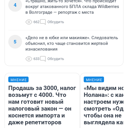
«Страшно, жить-то хочется». Что происходит
4
вокруг атакованного БПЛА склада Wildberries
в Волгограде — репортаж с места
662
Обсудить
«Дело не в юбке или макияже». Следователь
5
объяснил, кто чаще становится жертвой
изнасилования
633
Обсудить
МНЕНИЕ
МНЕНИЕ
Продашь за 3000, налог
«Мы видим нов
возьмут с 4000. Что
Нолана»: с как
нам готовит новый
настроем нужн
налоговый закон — он
смотреть «Оди
коснется импорта и
чтобы она не
даже репетиторов
выглядела как