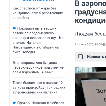
В аэроп
Как спастись от жары без
градусн
кондиционера: 5 работающих
способов
кондици
Покорила пять вершин,
Людям бесп
оставила предсмертную
записку и послание сыну. Что
с телом Натальи
11 июля 2025, 18:00
Наговициной, погибшей на
пике Победы
Написать
Эти вопросы для будущих
первоклассников под силу не
всем взрослым. А вам?
Такое бывает раз в жизни: 12
августа произойдут три редких
астрономических явления
Прохор Шаляпин влюбился