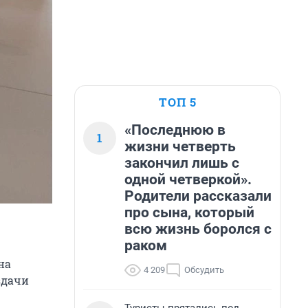
ТОП 5
«Последнюю в
1
жизни четверть
закончил лишь с
одной четверкой».
Родители рассказали
про сына, который
всю жизнь боролся с
раком
на
4 209
Обсудить
здачи