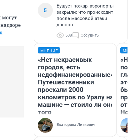
Бушует пожар, аэропорты
5
закрыли: что происходит
х могут
после массовой атаки
бнадзоре
дронов
х.
508
Обсудить
МНЕНИЕ
МНЕНИ
«Нет некрасивых
«Нико
городов, есть
побед
недофинансированные».
главн
Путешественники
этого
проехали 2000
бьет 
километров по Уралу на
прока
машине — стоило ли оно
отзыв
того
Нолан
Екатерина Литкевич