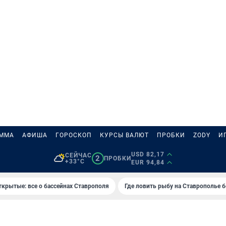
АММА
АФИША
ГОРОСКОП
КУРСЫ ВАЛЮТ
ПРОБКИ
ZODY
И
USD 82,17
СЕЙЧАС
2
ПРОБКИ
+33°C
EUR 94,84
ткрытые: все о бассейнах Ставрополя
Где ловить рыбу на Ставрополье 