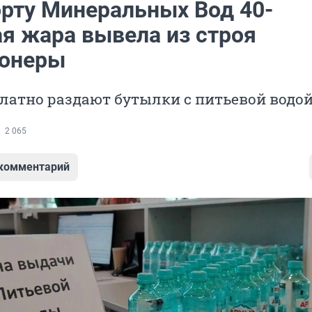
орту Минеральных Вод 40-
ая жара вывела из строя
онеры
латно раздают бутылки с питьевой водо
2 065
 комментарий