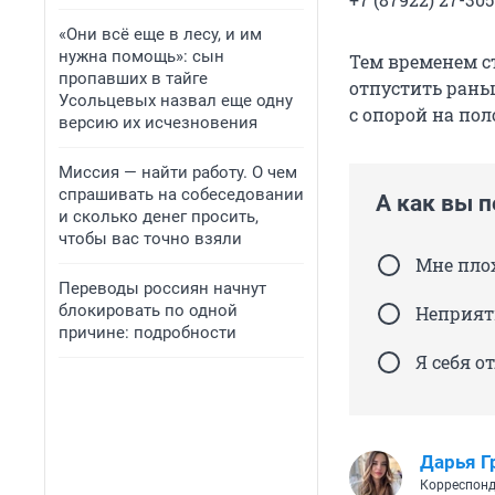
«Они всё еще в лесу, и им
нужна помощь»: сын
Тем временем с
пропавших в тайге
отпустить рань
Усольцевых назвал еще одну
с опорой на по
версию их исчезновения
Миссия — найти работу. О чем
спрашивать на собеседовании
А как вы 
и сколько денег просить,
чтобы вас точно взяли
Мне пло
Переводы россиян начнут
блокировать по одной
Неприят
причине: подробности
Я себя о
Дарья Г
Корреспонд