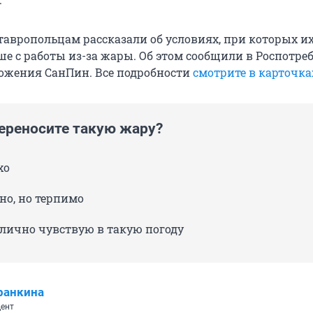
тавропольцам рассказали об условиях, при которых и
ше с работы из-за жары. Об этом сообщили в Роспотре
ложения СанПин. Все подробности
смотрите в карточка
переносите такую жару?
хо
но, но терпимо
тлично чувствую в такую погоду
ранкина
ент