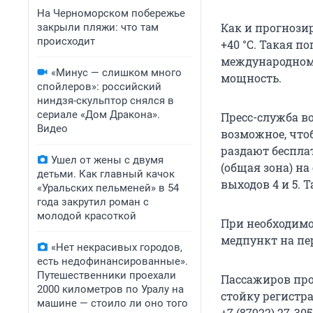
На Черноморском побережье
Как и прогнози
закрыли пляжи: что там
происходит
+40 °С
. Такая п
международном 
«Минус — слишком много
мощность.
спойлеров»: российский
ниндзя-скульптор снялся в
сериале «Дом Дракона».
Пресс-служба в
Видео
возможное, что
раздают беспла
Ушел от жены с двумя
(общая зона) на
детьми. Как главный качок
выходов 4 и 5. 
«Уральских пельменей» в 54
года закрутил роман с
молодой красоткой
При необходимо
медпункт на пе
«Нет некрасивых городов,
есть недофинансированные».
Путешественники проехали
Пассажиров про
2000 километров по Уралу на
стойку регистр
машине — стоило ли оно того
+7 (87922) 27-305