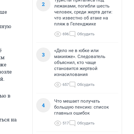
Туристы прятались под
2
лежаками, погибли шесть
ыше
человек, среди жертв дети:
что известно об атаке на
пляж в Геленджике
олную
696
Обсудить
ё
«Дело не в юбке или
3
макияже». Следователь
ям
объяснил, кто чаще
аже
становится жертвой
возле
изнасилования
й.
657
Обсудить
ью в
Что мешает получать
4
большую пенсию: список
главных ошибок
ться на
517
Обсудить