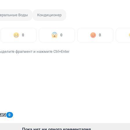
еральные Воды
Кондиционер
0
0
0
ыделите фрагмент и нажмите Ctrl+Enter
ИИ
0
Пока нет ни одного комментария.