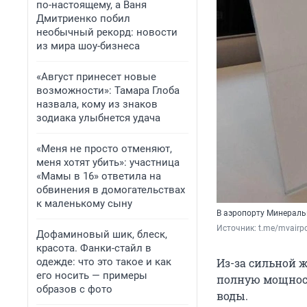
по-настоящему, а Ваня
Дмитриенко побил
необычный рекорд: новости
из мира шоу-бизнеса
«Август принесет новые
возможности»: Тамара Глоба
назвала, кому из знаков
зодиака улыбнется удача
«Меня не просто отменяют,
меня хотят убить»: участница
«Мамы в 16» ответила на
обвинения в домогательствах
к маленькому сыну
В аэропорту Минераль
Источник: 
t.me/mvairpo
Дофаминовый шик, блеск,
красота. Фанки-стайл в
одежде: что это такое и как
Из-за сильной 
его носить — примеры
полную мощност
образов с фото
воды.