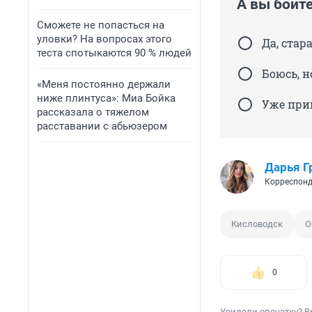
А вы боите
Сможете не попасться на
уловки? На вопросах этого
Да, стар
теста спотыкаются 90 % людей
Боюсь, н
«Меня постоянно держали
ниже плинтуса»: Миа Бойка
Уже при
рассказала о тяжелом
расставании с абьюзером
Дарья Г
Корреспонд
Кисловодск
О
0
Увидели опечатку? В