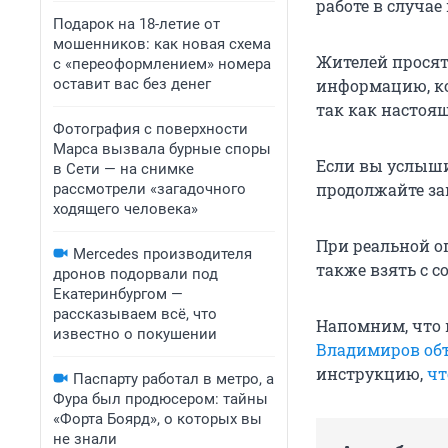
работе в случа
Подарок на 18-летие от
мошенников: как новая схема
Жителей просят
с «переоформлением» номера
оставит вас без денег
информацию, кот
так как настоящ
Фотография с поверхности
Марса вызвала бурные споры
Если вы услыши
в Сети — на снимке
продолжайте за
рассмотрели «загадочного
ходящего человека»
При реальной о
Mercedes производителя
также взять с с
дронов подорвали под
Екатеринбургом —
рассказываем всё, что
Напомним, что
известно о покушении
Владимиров объ
инструкцию,
чт
Паспарту работал в метро, а
Фура был продюсером: тайны
«Форта Боярд», о которых вы
не знали