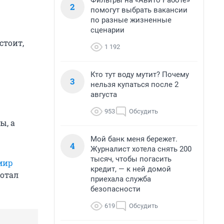
Фильтры на «Авито Работе»
2
помогут выбрать вакансии
по разные жизненные
сценарии
стоит,
1 192
Кто тут воду мутит? Почему
3
нельзя купаться после 2
августа
953
Обсудить
ы, а
Мой банк меня бережет.
4
Журналист хотела снять 200
тысяч, чтобы погасить
мир
кредит, — к ней домой
ботал
приехала служба
безопасности
619
Обсудить