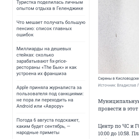
Туристка поделилась личным
опытом отдыха в Геленджике
Что мешает получать большую
пенсию: список главных
ошибок
Миллиарды на дешевых
стейках: сколько
зарабатывают fix-price-
рестораны «The Бык» и как
устроена их франшиза
Сирены в Кисловодске
Источник: 
Владислав Л
Apple приняла журналиста за
пользователя под санкциями:
не пора ли переходить на
Муниципальную
Android или «Аврору»
провести в этот
Погода 6 августа подскажет,
Центр по ЧС и Г
каким будет сентябрь, —
народные приметы
10:00 до 10:58.