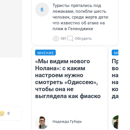
Туристы прятались под
5
лежаками, погибли шесть
человек, среди жертв дети:
что известно об атаке на
пляж в Геленджике
581
Обсудить
МНЕНИЕ
МНЕНИ
«Мы видим нового
Прода
Нолана»: с каким
возьм
настроем нужно
нам г
смотреть «Одиссею»,
налог
чтобы она не
косне
выглядела как фиаско
даже 
0
Надежда Губарь