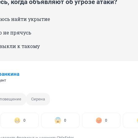
сь, когда объявляют об угрозе атаки?
аюсь найти укрытие
о не прячусь
выкли к такому
ранкина
ент
повещение
Сирена
0
0
0
ыделите фрагмент и нажмите Ctrl+Enter