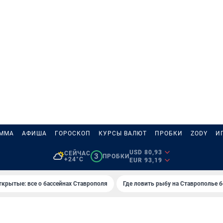
АММА
АФИША
ГОРОСКОП
КУРСЫ ВАЛЮТ
ПРОБКИ
ZODY
И
USD 80,93
СЕЙЧАС
3
ПРОБКИ
+24°C
EUR 93,19
ткрытые: все о бассейнах Ставрополя
Где ловить рыбу на Ставрополье 