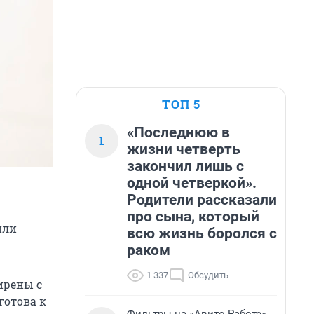
ТОП 5
«Последнюю в
1
жизни четверть
закончил лишь с
одной четверкой».
Родители рассказали
про сына, который
или
всю жизнь боролся с
раком
1 337
Обсудить
ирены с
готова к