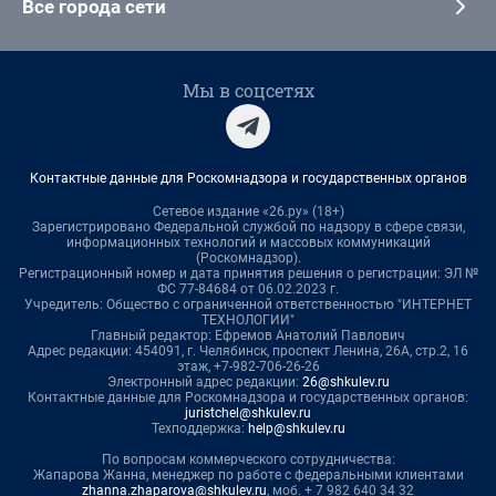
Все города сети
Мы в соцсетях
Контактные данные для Роскомнадзора и государственных органов
Сетевое издание «26.ру» (18+)
Зарегистрировано Федеральной службой по надзору в сфере связи,
информационных технологий и массовых коммуникаций
(Роскомнадзор).
Регистрационный номер и дата принятия решения о регистрации: ЭЛ №
ФС 77-84684 от 06.02.2023 г.
Учредитель: Общество с ограниченной ответственностью "ИНТЕРНЕТ
ТЕХНОЛОГИИ"
Главный редактор: Ефремов Анатолий Павлович
Адрес редакции: 454091, г. Челябинск, проспект Ленина, 26А, стр.2, 16
этаж, +7-982-706-26-26
Электронный адрес редакции:
26@shkulev.ru
Контактные данные для Роскомнадзора и государственных органов:
juristchel@shkulev.ru
Техподдержка:
help@shkulev.ru
По вопросам коммерческого сотрудничества:
Жапарова Жанна, менеджер по работе с федеральными клиентами
zhanna.zhaparova@shkulev.ru
, моб. + 7 982 640 34 32