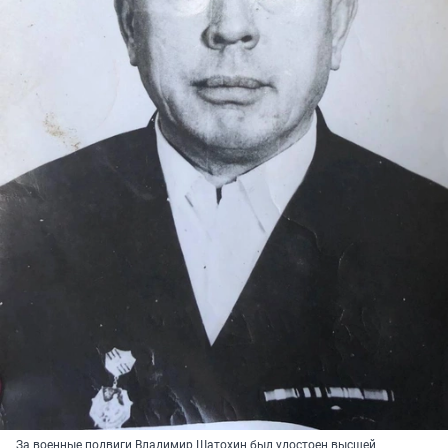
За военные подвиги Владимир Шатохин был удостоен
высшей