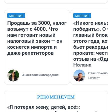
МНЕНИЕ
МНЕНИЕ
Продашь за 3000, налог
«Никого нельз
возьмут с 4000. Что
победить». О ч
нам готовит новый
главный блокб
налоговый закон — он
этого года, ко
коснется импорта и
бьет рекорды 
даже репетиторов
прокате: честн
отзыв на «Оди
Нолана
Стас Соколов
Анастасия Завгородняя
Эксперт
РЕКОМЕНДУЕМ
«Я потерял жену, детей, всё»: