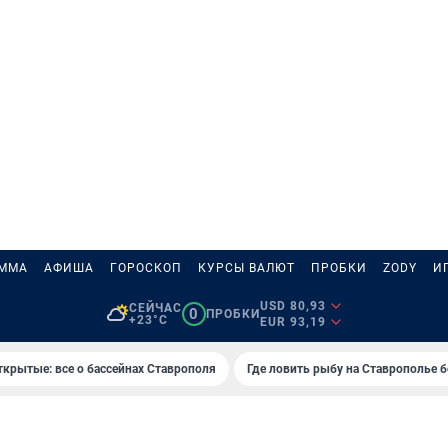
АММА
АФИША
ГОРОСКОП
КУРСЫ ВАЛЮТ
ПРОБКИ
ZODY
И
USD 80,93
СЕЙЧАС
0
ПРОБКИ
+23°C
EUR 93,19
ткрытые: все о бассейнах Ставрополя
Где ловить рыбу на Ставрополье 