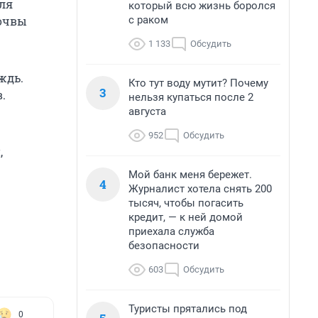
еля
который всю жизнь боролся
с раком
почвы
1 133
Обсудить
ждь.
Кто тут воду мутит? Почему
3
.
нельзя купаться после 2
августа
952
Обсудить
,
Мой банк меня бережет.
4
Журналист хотела снять 200
тысяч, чтобы погасить
кредит, — к ней домой
приехала служба
безопасности
603
Обсудить
Туристы прятались под
0