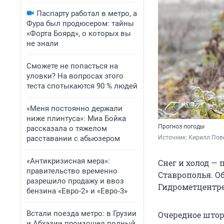
Паспарту работал в метро, а
Фура был продюсером: тайны
«Форта Боярд», о которых вы
не знали
Сможете не попасться на
уловки? На вопросах этого
теста спотыкаются 90 % людей
«Меня постоянно держали
ниже плинтуса»: Миа Бойка
Прогноз погоды
рассказала о тяжелом
расставании с абьюзером
Источник: 
Кирилл Пове
«Антикризисная мера»:
Снег и холод — 
правительство временно
Ставрополья. О
разрешило продажу и ввоз
Гидрометцентре
бензина «Евро-2» и «Евро-3»
Встали поезда метро: в Грузии
Очередное штор
и Абхазии произошел полный