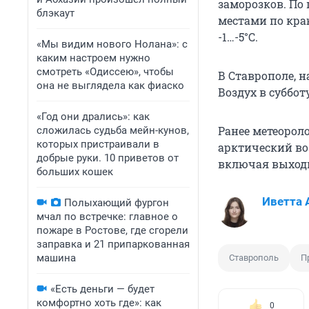
заморозков. По 
блэкаут
местами по кра
-1…-5°С.
«Мы видим нового Нолана»: с
каким настроем нужно
смотреть «Одиссею», чтобы
В Ставрополе, 
она не выглядела как фиаско
Воздух в суббот
«Год они дрались»: как
Ранее метеорол
сложилась судьба мейн-кунов,
которых пристраивали в
арктический воз
добрые руки. 10 приветов от
включая выход
больших кошек
Иветта 
Полыхающий фургон
мчал по встречке: главное о
пожаре в Ростове, где сгорели
заправка и 21 припаркованная
машина
Ставрополь
П
«Есть деньги — будет
комфортно хоть где»: как
0