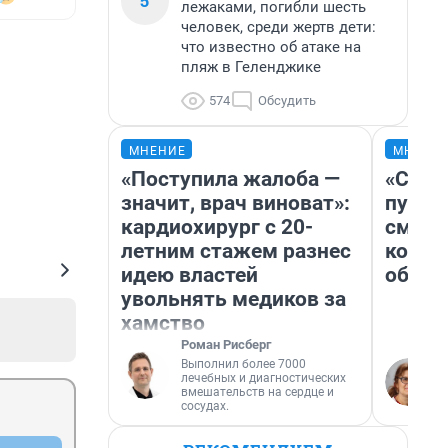
5
лежаками, погибли шесть
человек, среди жертв дети:
что известно об атаке на
пляж в Геленджике
574
Обсудить
МНЕНИЕ
МНЕНИ
«Поступила жалоба —
«Спут
значит, врач виноват»:
пургу»
кардиохирург с 20-
смерт
летним стажем разнес
котор
идею властей
обнар
увольнять медиков за
хамство
Роман Рисберг
Выполнил более 7000
лечебных и диагностических
вмешательств на сердце и
сосудах.