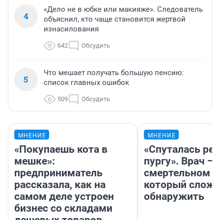
«Дело не в юбке или макияже». Следователь
4
объяснил, кто чаще становится жертвой
изнасилования
642
Обсудить
Что мешает получать большую пенсию:
5
список главных ошибок
509
Обсудить
МНЕНИЕ
МНЕНИЕ
«Покупаешь кота в
«Спуталась реч
мешке»:
пургу». Врач — 
предприниматель
смертельном д
рассказала, как на
который слож
самом деле устроен
обнаружить
бизнес со складами