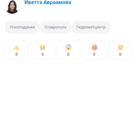
Иветта Авраамова
Похолодание
Ставрополь
Гидрометцентр
0
0
0
0
0