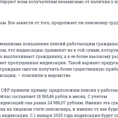
тируют всем получателям независимо от наличия у н
ым. Все зависти от того, продолжает ли пенсионер тру
 механизма повышения пенсий работающим граждан
том, что индексацию применят не к той сумме, котору
о выплачивают гражданину, а к ее более высокому ра
ает пропущенные индексации. Такой вариант предус
ы граждане смогли получить более существенную приб
ксации, — пояснили в ведомстве.
 СФР привели пример: предположим пенсия у работа
йчас составляет 18 565,46 рубля в месяц. С учетом
дексаций она равна 24 986,07 рублям. Именно эта су
на на лицевом счете пенсионера, и именно от нее буде
индексация. С 1 января 2025 года индексация будет с