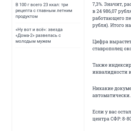
7,3%. Значит, р
В 100 г всего 23 ккал: три
рецепта с главным летним
в 24 986,07 руб
продуктом
работающего пен
рубля). Итого на
«Ну вот и всё»: звезда
«Дома-2» развелась с
Цифра вырастет
молодым мужем
ставрополец ок
Также индексиро
инвалидности и
Никакие докуме
автоматически.
Если у вас оста
центра СФР: 8-8