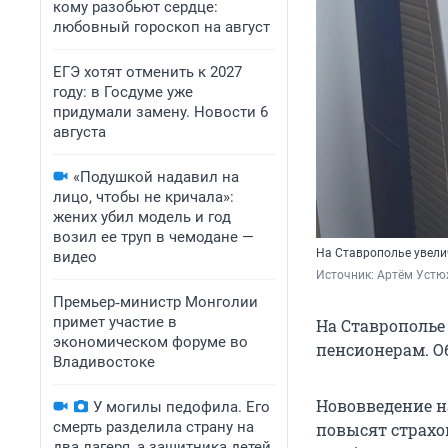
кому разобьют сердце:
любовный гороскоп на август
ЕГЭ хотят отменить к 2027
году: в Госдуме уже
придумали замену. Новости 6
августа
«Подушкой надавил на
лицо, чтобы не кричала»:
жених убил модель и год
возил ее труп в чемодане —
На Ставрополье увели
видео
Источник: 
Артём Устю
Премьер‑министр Монголии
примет участие в
На Ставрополье
экономическом форуме во
пенсионерам. О
Владивостоке
Нововведение н
У могилы педофила. Его
смерть разделила страну на
повысят страхо
два лагеря, а защитника детей