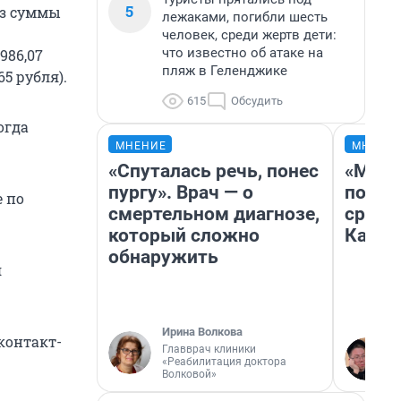
5
из суммы
лежаками, погибли шесть
человек, среди жертв дети:
что известно об атаке на
986,07
пляж в Геленджике
65 рубля).
615
Обсудить
огда
МНЕНИЕ
МНЕНИ
«Спуталась речь, понес
«Маши
пургу». Врач — о
полет
е по
смертельном диагнозе,
сравн
который сложно
Казах
обнаружить
я
Ирина Волкова
контакт-
Главврач клиники
«Реабилитация доктора
Волковой»