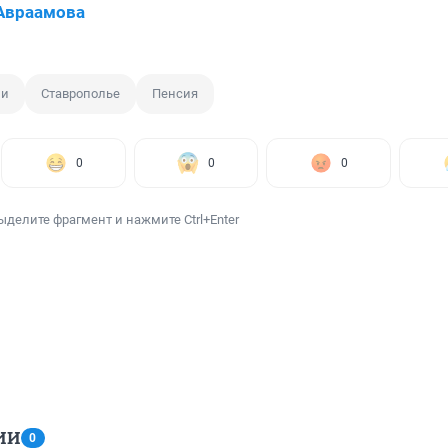
Авраамова
ии
Ставрополье
Пенсия
0
0
0
ыделите фрагмент и нажмите Ctrl+Enter
ИИ
0