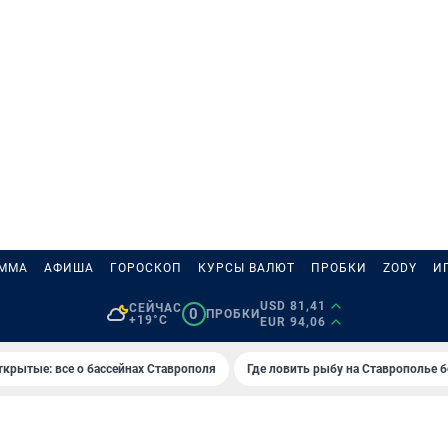
АММА
АФИША
ГОРОСКОП
КУРСЫ ВАЛЮТ
ПРОБКИ
ZODY
И
USD 81,41
СЕЙЧАС
0
ПРОБКИ
+19°C
EUR 94,06
ткрытые: все о бассейнах Ставрополя
Где ловить рыбу на Ставрополье 