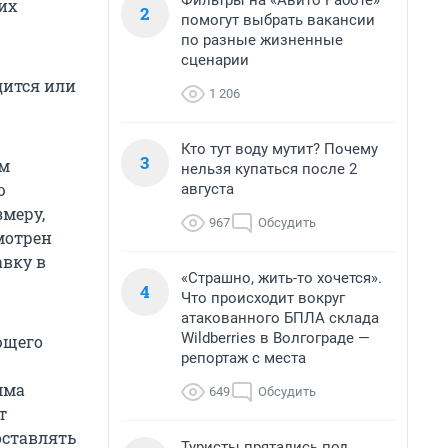
Фильтры на «Авито Работе»
их
2
помогут выбрать вакансии
по разные жизненные
сценарии
дится или
1 206
Кто тут воду мутит? Почему
3
ам
нельзя купаться после 2
ю
августа
змеру,
967
Обсудить
мотрен
авку в
«Страшно, жить-то хочется».
4
Что происходит вокруг
атакованного БПЛА склада
Wildberries в Волгограде —
ющего
репортаж с места
мма
649
Обсудить
т
оставлять
Туристы прятались под