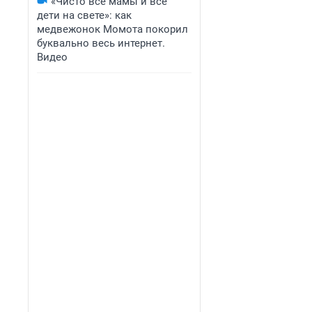
«Чисто все мамы и все
дети на свете»: как
медвежонок Момота покорил
буквально весь интернет.
Видео