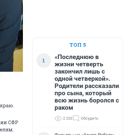
ТОП 5
«Последнюю в
1
жизни четверть
закончил лишь с
одной четверкой».
Родители рассказали
про сына, который
всю жизнь боролся с
 краю.
раком
2 233
Обсудить
нии СФР
елям.