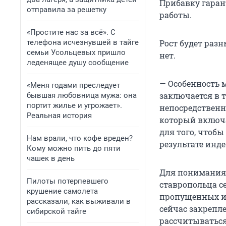
Прибавку гаран
отправила за решетку
работы.
«Простите нас за всё». С
телефона исчезнувшей в тайге
Рост будет разн
семьи Усольцевых пришло
нет.
леденящее душу сообщение
— Особенность
«Меня годами преследует
заключается в 
бывшая любовница мужа: она
портит жилье и угрожает».
непосредственн
Реальная история
который включ
для того, чтоб
Нам врали, что кофе вреден?
результате инде
Кому можно пить до пяти
чашек в день
Для понимания
Пилоты потерпевшего
ставропольца се
крушение самолета
пропущенных ин
рассказали, как выживали в
сейчас закрепле
сибирской тайге
рассчитываться 