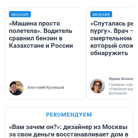
МНЕНИЕ
МНЕНИЕ
«Машина просто
«Спуталась реч
полетела». Водитель
пургу». Врач — 
сравнил бензин в
смертельном д
Казахстане и России
который слож
обнаружить
Ирина Волкова
Главврач клини
Анатолий Кузнецов
«Реабилитация 
Волковой»
РЕКОМЕНДУЕМ
«Вам зачем он?»: дизайнер из Москвы
за свои деньги восстанавливает дом в