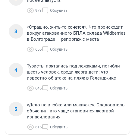
после 2 августа
973
Обсудить
«Страшно, жить-то хочется». Что происходит
3
вокруг атакованного БПЛА склада Wildberries
в Волгограде — репортаж с места
655
Обсудить
Туристы прятались под лежаками, погибли
4
шесть человек, среди жертв дети: что
известно об атаке на пляж в Геленджике
646
Обсудить
«Дело не в юбке или макияже». Следователь
5
объяснил, кто чаще становится жертвой
изнасилования
615
Обсудить