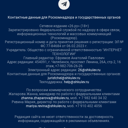
Контактные данные для Роскомнадзора и государственных органов
Сетевое издание «26.ру» (18+)
Зарегистрировано Федеральной службой по надзору в сфере связи,
информационных технологий и массовых коммуникаций
(Роскомнадзор).
Регистрационный номер и дата принятия решения о регистрации: ЭЛ №
ФС 77-84684 от 06.02.2023 г.
Учредитель: Общество с ограниченной ответственностью "ИНТЕРНЕТ
ТЕХНОЛОГИИ"
Главный редактор: Ефремов Анатолий Павлович
Адрес редакции: 454091, г. Челябинск, проспект Ленина, 26А, стр.2, 16
этаж, +7-982-706-26-26
Электронный адрес редакции:
26@shkulev.ru
Контактные данные для Роскомнадзора и государственных органов:
juristchel@shkulev.ru
Техподдержка:
help@shkulev.ru
По вопросам коммерческого сотрудничества:
Жапарова Жанна, менеджер по работе с федеральными клиентами
zhanna.zhaparova@shkulev.ru
, моб. + 7 982 640 34 32
Ревина Мария, директор по работе с федеральными клиентами
mariya.revina@shkulev.ru
, моб. +7 910 402 4056
Редакция сайта не несет ответственности за достоверность
информации, содержащейся в рекламных объявлениях.