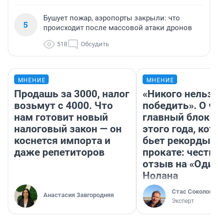
Бушует пожар, аэропорты закрыли: что
5
происходит после массовой атаки дронов
518
Обсудить
МНЕНИЕ
МНЕНИЕ
Продашь за 3000, налог
«Никого нельз
возьмут с 4000. Что
победить». О ч
нам готовит новый
главный блокб
налоговый закон — он
этого года, ко
коснется импорта и
бьет рекорды 
даже репетиторов
прокате: честн
отзыв на «Оди
Нолана
Стас Соколов
Анастасия Завгородняя
Эксперт