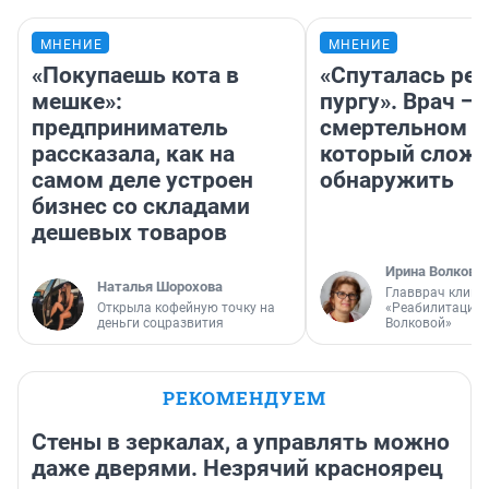
МНЕНИЕ
МНЕНИЕ
«Покупаешь кота в
«Спуталась реч
мешке»:
пургу». Врач — 
предприниматель
смертельном д
рассказала, как на
который слож
самом деле устроен
обнаружить
бизнес со складами
дешевых товаров
Ирина Волкова
Наталья Шорохова
Главврач клини
Открыла кофейную точку на
«Реабилитация 
деньги соцразвития
Волковой»
РЕКОМЕНДУЕМ
Стены в зеркалах, а управлять можно
даже дверями. Незрячий красноярец