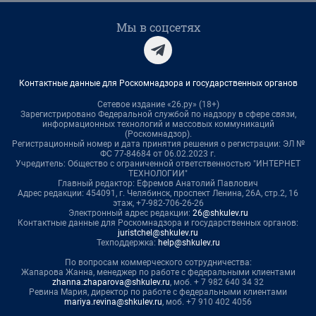
Мы в соцсетях
Контактные данные для Роскомнадзора и государственных органов
Сетевое издание «26.ру» (18+)
Зарегистрировано Федеральной службой по надзору в сфере связи,
информационных технологий и массовых коммуникаций
(Роскомнадзор).
Регистрационный номер и дата принятия решения о регистрации: ЭЛ №
ФС 77-84684 от 06.02.2023 г.
Учредитель: Общество с ограниченной ответственностью "ИНТЕРНЕТ
ТЕХНОЛОГИИ"
Главный редактор: Ефремов Анатолий Павлович
Адрес редакции: 454091, г. Челябинск, проспект Ленина, 26А, стр.2, 16
этаж, +7-982-706-26-26
Электронный адрес редакции:
26@shkulev.ru
Контактные данные для Роскомнадзора и государственных органов:
juristchel@shkulev.ru
Техподдержка:
help@shkulev.ru
По вопросам коммерческого сотрудничества:
Жапарова Жанна, менеджер по работе с федеральными клиентами
zhanna.zhaparova@shkulev.ru
, моб. + 7 982 640 34 32
Ревина Мария, директор по работе с федеральными клиентами
mariya.revina@shkulev.ru
, моб. +7 910 402 4056