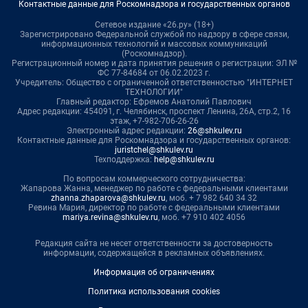
Контактные данные для Роскомнадзора и государственных органов
Сетевое издание «26.ру» (18+)
Зарегистрировано Федеральной службой по надзору в сфере связи,
информационных технологий и массовых коммуникаций
(Роскомнадзор).
Регистрационный номер и дата принятия решения о регистрации: ЭЛ №
ФС 77-84684 от 06.02.2023 г.
Учредитель: Общество с ограниченной ответственностью "ИНТЕРНЕТ
ТЕХНОЛОГИИ"
Главный редактор: Ефремов Анатолий Павлович
Адрес редакции: 454091, г. Челябинск, проспект Ленина, 26А, стр.2, 16
этаж, +7-982-706-26-26
Электронный адрес редакции:
26@shkulev.ru
Контактные данные для Роскомнадзора и государственных органов:
juristchel@shkulev.ru
Техподдержка:
help@shkulev.ru
По вопросам коммерческого сотрудничества:
Жапарова Жанна, менеджер по работе с федеральными клиентами
zhanna.zhaparova@shkulev.ru
, моб. + 7 982 640 34 32
Ревина Мария, директор по работе с федеральными клиентами
mariya.revina@shkulev.ru
, моб. +7 910 402 4056
Редакция сайта не несет ответственности за достоверность
информации, содержащейся в рекламных объявлениях.
Информация об ограничениях
Политика использования cookies