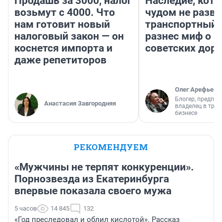
Продашь за 3000, налог
Наследие, кото
возьмут с 4000. Что
чудом не разва
нам готовит новый
транспортный 
налоговый закон — он
разнес миф о 
коснется импорта и
советских доро
даже репетиторов
Олег Арефьев
Блогер, предпри
Анастасия Завгородняя
владелец в тра
бизнесе
РЕКОМЕНДУЕМ
«Мужчины не терпят конкуренции».
Порнозвезда из Екатеринбурга
впервые показала своего мужа
5 часов
14 845
132
«Год преследовал и облил кислотой». Рассказ