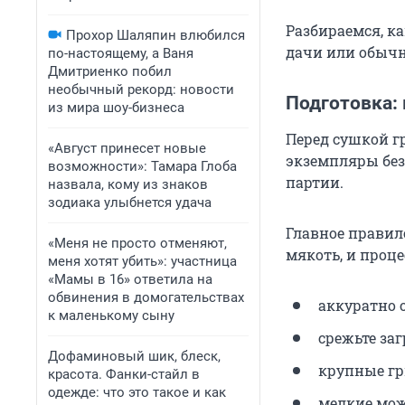
Разбираемся, к
Прохор Шаляпин влюбился
дачи или обычн
по-настоящему, а Ваня
Дмитриенко побил
необычный рекорд: новости
Подготовка:
из мира шоу-бизнеса
Перед сушкой г
«Август принесет новые
экземпляры без
возможности»: Тамара Глоба
партии.
назвала, кому из знаков
зодиака улыбнется удача
Главное правило
«Меня не просто отменяют,
мякоть, и проце
меня хотят убить»: участница
«Мамы в 16» ответила на
обвинения в домогательствах
аккуратно 
к маленькому сыну
срежьте за
Дофаминовый шик, блеск,
крупные гр
красота. Фанки-стайл в
одежде: что это такое и как
мелкие мож