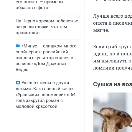
его носить — примеры
образов с фото
Лучше всего под
На Черноморском побережье
опята и лисичк
закрыли пляжи: что там
мягче.
происходит
«Минус — слишком много
Если гриб круп
спойлеров»: российский
вдоль, но и по
ниндзя-скульптор снялся в
им высохнуть р
сериале «Дом Дракона».
ломтики получа
Видео
Ушел от жены с двумя
Сушка на воз
детьми. Как главный качок
«Уральских пельменей» в 54
года закрутил роман с
молодой красоткой