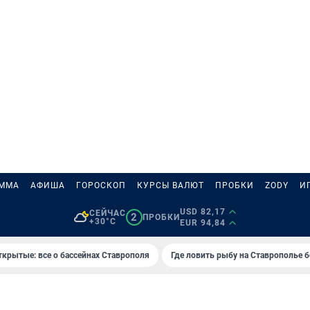
АММА
АФИША
ГОРОСКОП
КУРСЫ ВАЛЮТ
ПРОБКИ
ZODY
И
USD 82,17
СЕЙЧАС
2
ПРОБКИ
+30°C
EUR 94,84
ткрытые: все о бассейнах Ставрополя
Где ловить рыбу на Ставрополье 