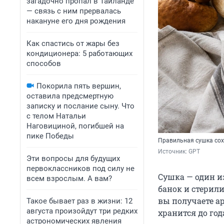
загадочно пропал в Таиланде
— связь с ним прервалась
накануне его дня рождения
Как спастись от жары без
кондиционера: 5 работающих
способов
Покорила пять вершин,
оставила предсмертную
записку и послание сыну. Что
с телом Натальи
Наговициной, погибшей на
пике Победы
Правильная сушка сохр
Источник: 
GPT
Эти вопросы для будущих
первоклассников под силу не
Сушка — один из
всем взрослым. А вам?
банок и стерили
вы получаете ар
Такое бывает раз в жизни: 12
августа произойдут три редких
хранится до год
астрономических явления