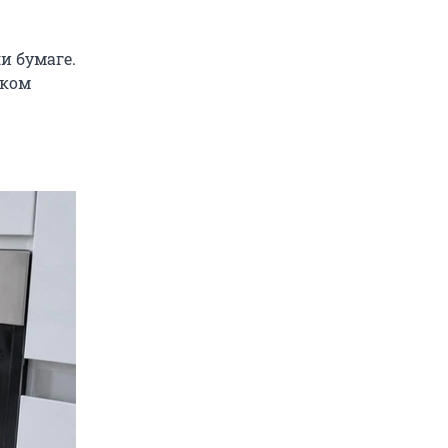
и бумаге.
шком