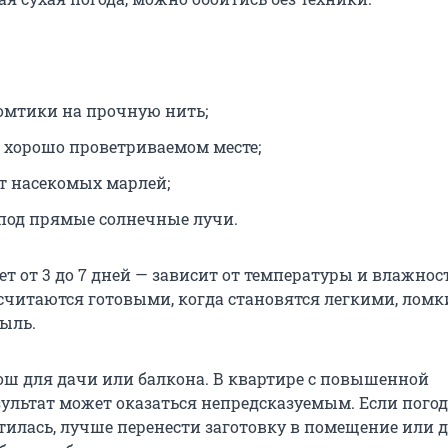
омтики на прочную нить;
в хорошо проветриваемом месте;
т насекомых марлей;
 под прямые солнечные лучи.
т от 3 до 7 дней — зависит от температуры и влажнос
 считаются готовыми, когда становятся легкими, ломк
пыль.
рош для дачи или балкона. В квартире с повышенной
ультат может оказаться непредсказуемым. Если погод
тилась, лучше перенести заготовку в помещение или 