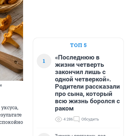
ТОП 5
«Последнюю в
1
жизни четверть
закончил лишь с
одной четверкой».
Родители рассказали
е
про сына, который
всю жизнь боролся с
уксуса,
раком
езультате
4 286
Обсудить
 спокойно