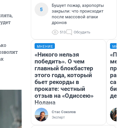
Бушует пожар, аэропорты
5
закрыли: что происходит
слята,
после массовой атаки
будет
дронов
513
Обсудить
ько
МНЕНИЕ
МНЕНИ
озволит
«Никого нельзя
«Поку
ак
победить». О чем
мешке
главный блокбастер
предп
этого года, который
расска
бьет рекорды в
самом
прокате: честный
бизне
отзыв на «Одиссею»
дешев
Нолана
Стас Соколов
Эксперт