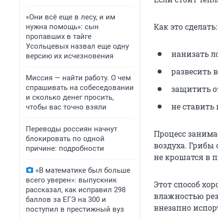
«Они всё еще в лесу, и им
Как это сделать:
нужна помощь»: сын
пропавших в тайге
Усольцевых назвал еще одну
нанизать л
версию их исчезновения
развесить 
Миссия — найти работу. О чем
спрашивать на собеседовании
защитить о
и сколько денег просить,
не ставить
чтобы вас точно взяли
Переводы россиян начнут
Процесс занимае
блокировать по одной
воздуха. Грибы
причине: подробности
не крошатся в 
«В математике был больше
всего уверен»: выпускник
Этот способ хо
рассказал, как исправил 298
влажностью рез
баллов за ЕГЭ на 300 и
внезапно испор
поступил в престижный вуз