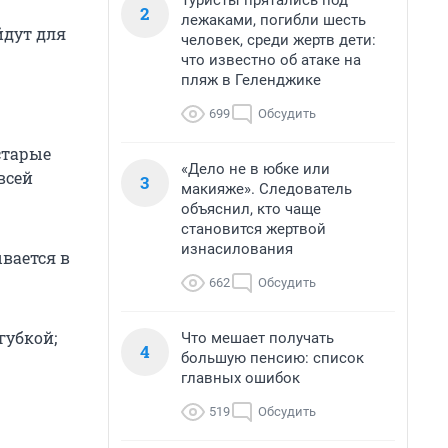
Туристы прятались под
2
лежаками, погибли шесть
йдут для
человек, среди жертв дети:
что известно об атаке на
пляж в Геленджике
699
Обсудить
старые
«Дело не в юбке или
всей
3
макияже». Следователь
объяснил, кто чаще
становится жертвой
изнасилования
вается в
662
Обсудить
губкой;
Что мешает получать
4
большую пенсию: список
главных ошибок
519
Обсудить