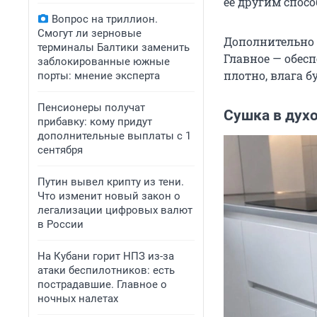
ее другим спосо
Вопрос на триллион.
Смогут ли зерновые
Дополнительно 
терминалы Балтики заменить
Главное — обес
заблокированные южные
плотно, влага б
порты: мнение эксперта
Пенсионеры получат
Сушка в духо
прибавку: кому придут
дополнительные выплаты с 1
сентября
Путин вывел крипту из тени.
Что изменит новый закон о
легализации цифровых валют
в России
На Кубани горит НПЗ из-за
атаки беспилотников: есть
пострадавшие. Главное о
ночных налетах