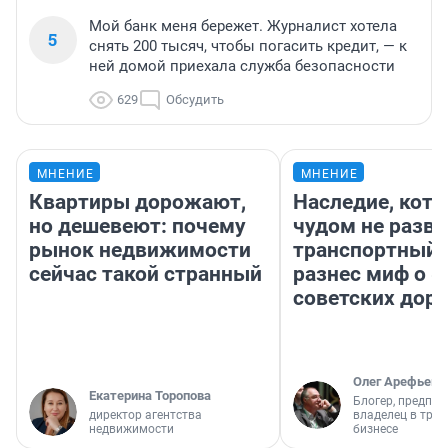
Мой банк меня бережет. Журналист хотела
5
снять 200 тысяч, чтобы погасить кредит, — к
ней домой приехала служба безопасности
629
Обсудить
МНЕНИЕ
МНЕНИЕ
Квартиры дорожают,
Наследие, кото
но дешевеют: почему
чудом не разва
рынок недвижимости
транспортный 
сейчас такой странный
разнес миф о 
советских доро
Олег Арефьев
Екатерина Торопова
Блогер, предпри
директор агентства
владелец в тра
недвижимости
бизнесе