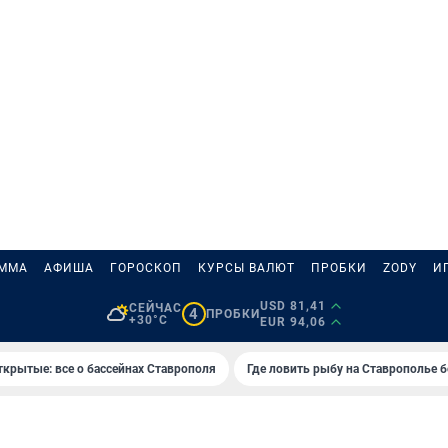
АММА
АФИША
ГОРОСКОП
КУРСЫ ВАЛЮТ
ПРОБКИ
ZODY
И
USD 81,41
СЕЙЧАС
4
ПРОБКИ
+30°C
EUR 94,06
ткрытые: все о бассейнах Ставрополя
Где ловить рыбу на Ставрополье 