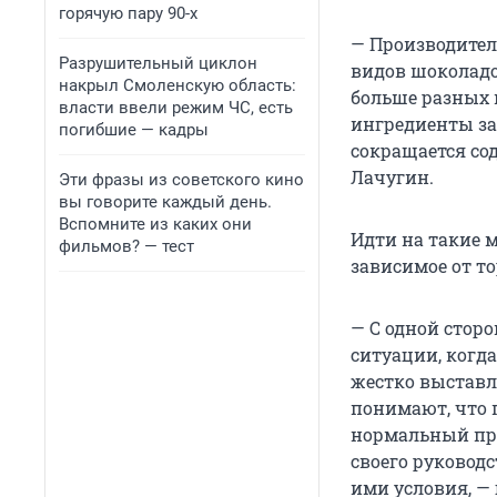
горячую пару 90-х
— Производител
Разрушительный циклон
видов шоколадок
накрыл Смоленскую область:
больше разных 
власти ввели режим ЧС, есть
ингредиенты за
погибшие — кадры
сокращается со
Лачугин.
Эти фразы из советского кино
вы говорите каждый день.
Вспомните из каких они
Идти на такие м
фильмов? — тест
зависимое от т
— С одной стор
ситуации, когда
жестко выставл
понимают, что 
нормальный прод
своего руковод
ими условия, — 