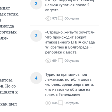
Кто тут воду мутит? Почему
2
нельзя купаться после 2
видят
августа
ых сетях.
973
Обсудить
в
 иногда
торговых
«Страшно, жить-то хочется».
3
Что происходит вокруг
али»
атакованного БПЛА склада
Wildberries в Волгограде —
репортаж с места
654
Обсудить
Туристы прятались под
4
лежаками, погибли шесть
артом,
человек, среди жертв дети:
. Но со
что известно об атаке на
ившаяся к
пляж в Геленджике
636
Обсудить
 как шел