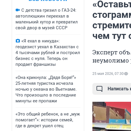
«Оставьт
С детства грезил о ГАЗ-24:
стограм
автоплюшкин переехал в
маленький хутор и превратил
стремите
свой двор в музей СССР
чем тут
«Я ехал в никуда»:
геодезист уехал в Казахстан с
Эксперт объ
4 тысячами рублей и построил
бизнес с нуля. Теперь он
неумолимо р
продает франшизы
25 мая 2026, 07:30
«Она крикнула: „Дядя Боря!“»
25-летняя туристка исчезла
Написать
ночью у океана во Вьетнаме.
Что произошло в последние
минуты ее пропажи
«Это общий ребенок, а не „муж
помогает“»: истории семей,
где в декрет ушел отец