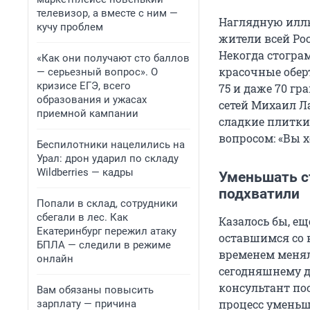
телевизор, а вместе с ним —
Наглядную илл
кучу проблем
жители всей Ро
Некогда стогра
«Как они получают сто баллов
красочные обер
— серьезный вопрос». О
кризисе ЕГЭ, всего
75 и даже 70 гр
образования и ужасах
сетей Михаил Л
приемной кампании
сладкие плитки
вопросом: «Вы х
Беспилотники нацелились на
Урал: дрон ударил по складу
Wildberries — кадры
Уменьшать с
подхватили
Попали в склад, сотрудники
сбегали в лес. Как
Казалось бы, е
Екатеринбург пережил атаку
оставшимся со 
БПЛА — следили в режиме
временем менялс
онлайн
сегодняшнему д
консультант по
Вам обязаны повысить
процесс умень
зарплату — причина