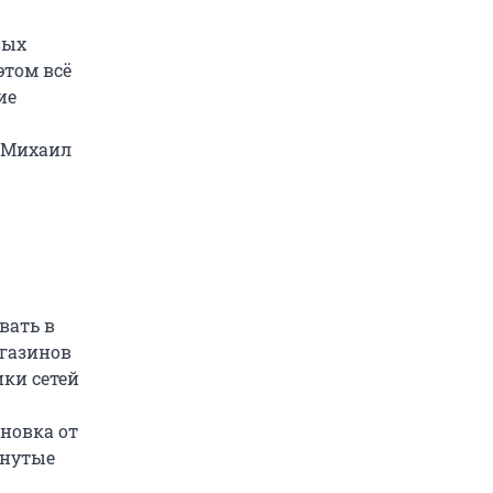
вых
этом всё
ие
т Михаил
вать в
агазинов
ки сетей
ановка от
инутые