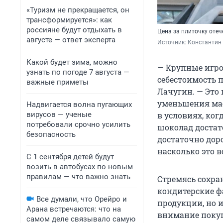
«Туризм не прекращается, он
трансформируется»: как
россияне будут отдыхать в
Цена за плиточку оте
августе — ответ эксперта
Источник: 
Константин 
Какой будет зима, можно
— Крупные игро
узнать по погоде 7 августа —
себестоимость п
важные приметы
Лачугин. — Это
уменьшения мас
Надвигается волна пугающих
вирусов — ученые
в условиях, ког
потребовали срочно усилить
шоколад достато
безопасность
достаточно дор
насколько это 
С 1 сентября детей будут
возить в автобусах по новым
правилам — что важно знать
Стремясь сохран
кондитерские ф
Все думали, что Орейро и
продукции, но 
Арана встречаются: что на
внимание покуп
самом деле связывало самую