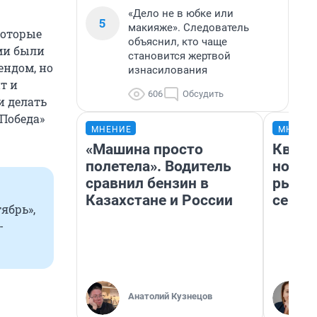
«Дело не в юбке или
5
макияже». Следователь
которые
объяснил, кто чаще
ми были
становится жертвой
ендом, но
изнасилования
т и
606
Обсудить
и делать
«Победа»
МНЕНИЕ
МНЕНИ
«Машина просто
Кварт
полетела». Водитель
но де
сравнил бензин в
рынок
Казахстане и России
сейча
ябрь»,
-
Анатолий Кузнецов