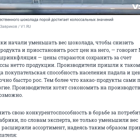
чественного шоколада порой достигает колоссальных значений
Завриков / V1.RU
ки начали уменьшать вес шоколада, чтобы снизить
родукта и приостановить рост цен на него, — говорит
 шринкфляция — цены стараются сохранить за счет
сы нетто продукции. Производители пришли к таком
да покупательская способность населения падала и це
чно быстро рос. Тем более что какао-продукты сами п
огие. Производители хотят сэкономить на производств
возможно.
ить свою конкурентоспособность в борьбе за потребит
абрики, по словам эксперта, не только уменьшили вес
и расширили ассортимент, надеясь таким образом при
ателя: