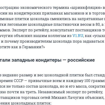
юстрацию экономического термина «шринкфляция» 
ссии на кондитерских прилавках магазинов и в торгов
ммовые плитки шоколада сменились на запрятанные 
тки легонькие шоколадные пластиночки весом в 80, а
аммов. Эксперт по ретейлу, консультант поставщиков 
ачугин объяснил нашим коллегам из
V1.RU
, как «усых
 и почему производителям шоколада пора задаваться
отите как в Германии?»
тали западные кондитеры — российские
ще недавно размер и вес шоколадной плитки был станд
времен СССР — привычные всем и каждому 100 граммов
я не только состав шоколада, но и его масса, сократ
ню почти на треть. Независимый эксперт по ретейлу,
ставщиков торговых сетей Михаил Лачугин объяснил,
шения шоколадных плиток: