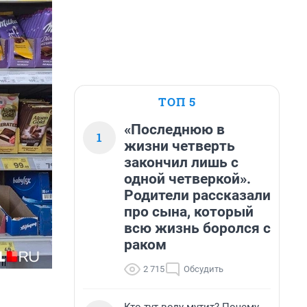
ТОП 5
«Последнюю в
1
жизни четверть
закончил лишь с
одной четверкой».
Родители рассказали
про сына, который
всю жизнь боролся с
раком
2 715
Обсудить