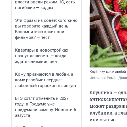
власти ввели режим ЧС, есть
погибшие — кадры
Эти фразы из советского кино
вы говорите каждый день.
Вспомните из каких они
фильмов? — тест
Квартиры в новостройках
начнут дешеветь — когда
ждать снижения цен
Клубнику, как и любой
Кому признаются в любви, а
Источник: 
Роман Данил
кому разобьют сердце:
любовный гороскоп на август
Клубника — одн
ЕГЭ хотят отменить к 2027
антиоксидантам
году: в Госдуме уже
может раздража
придумали замену. Новости 6
клубники, а гла
августа
или сыпью.