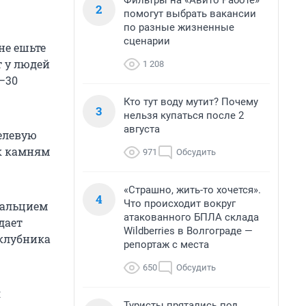
Фильтры на «Авито Работе»
2
помогут выбрать вакансии
по разные жизненные
сценарии
не ешьте
 у людей
1 208
–30
Кто тут воду мутит? Почему
3
нельзя купаться после 2
августа
елевую
 к камням
971
Обсудить
«Страшно, жить-то хочется».
4
Что происходит вокруг
кальцием
атакованного БПЛА склада
дает
Wildberries в Волгограде —
«клубника
репортаж с места
650
Обсудить
я
Туристы прятались под