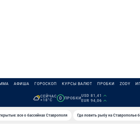
АММА
АФИША
ГОРОСКОП
КУРСЫ ВАЛЮТ
ПРОБКИ
ZODY
И
USD 81,41
СЕЙЧАС
0
ПРОБКИ
+18°C
EUR 94,06
ткрытые: все о бассейнах Ставрополя
Где ловить рыбу на Ставрополье 