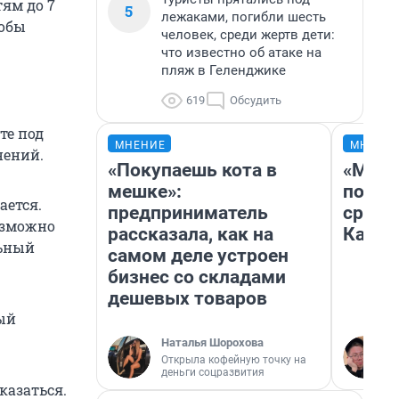
тям до 7
5
лежаками, погибли шесть
тобы
человек, среди жертв дети:
что известно об атаке на
пляж в Геленджике
619
Обсудить
те под
МНЕНИЕ
МНЕНИ
нений.
«Покупаешь кота в
«Маши
мешке»:
полет
ается.
предприниматель
сравн
возможно
рассказала, как на
Казах
льный
самом деле устроен
бизнес со складами
дешевых товаров
ый
Наталья Шорохова
Открыла кофейную точку на
деньги соцразвития
казаться.