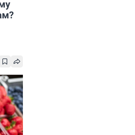
ому
ам?