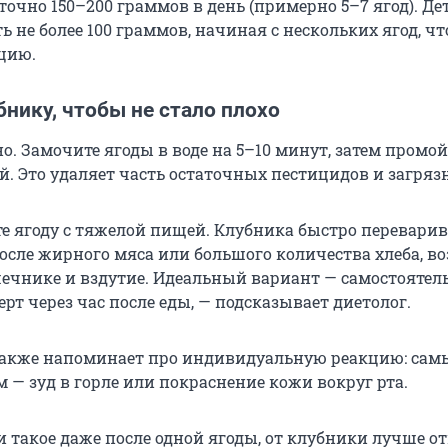
точно 150–200 граммов в день (примерно 5–7 ягод). Де
ь не более 100 граммов, начиная с нескольких ягод, ч
цию.
бнику, чтобы не стало плохо
. Замочите ягоды в воде на 5–10 минут, затем промой
й. Это удаляет часть остаточных пестицидов и загряз
е ягоду с тяжелой пищей. Клубника быстро переварив
после жирного мяса или большого количества хлеба, 
ечнике и вздутие. Идеальный вариант — самостояте
ерт через час после еды, — подсказывает диетолог.
также напоминает про индивидуальную реакцию: сам
 — зуд в горле или покраснение кожи вокруг рта.
 такое даже после одной ягоды, от клубники лучше от