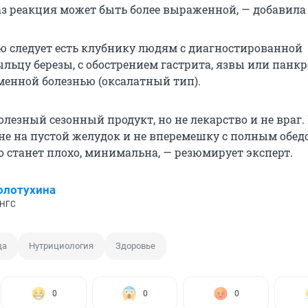
з реакция может быть более выраженной, — добавила 
ю следует есть клубнику людям с диагностированной
льцу березы, с обострением гастрита, язвы или панкр
менной болезнью (оксалатный тип).
лезный сезонный продукт, но не лекарство и не враг. 
 не на пустой желудок и не вперемешку с полным обед
о станет плохо, минимальна, — резюмирует эксперт.
олотухина
 НГС
да
Нутрициология
Здоровье
0
0
0