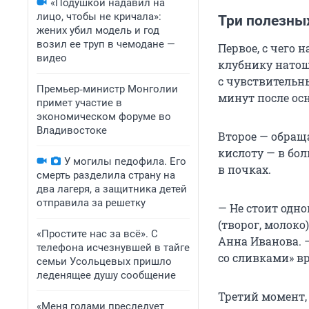
«Подушкой надавил на
лицо, чтобы не кричала»:
Три полезны
жених убил модель и год
возил ее труп в чемодане —
Первое, с чего 
видео
клубнику натощ
с чувствительн
Премьер‑министр Монголии
минут после ос
примет участие в
экономическом форуме во
Владивостоке
Второе — обращ
кислоту — в бо
У могилы педофила. Его
в почках.
смерть разделила страну на
два лагеря, а защитника детей
отправила за решетку
— Не стоит одн
(творог, молоко
«Простите нас за всё». С
Анна Иванова. 
телефона исчезнувшей в тайге
со сливками» вр
семьи Усольцевых пришло
леденящее душу сообщение
Третий момент,
«Меня годами преследует