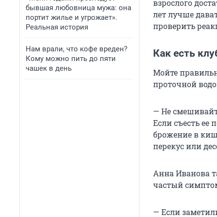
взрослого доста
бывшая любовница мужа: она
лет лучше дават
портит жилье и угрожает».
проверить реак
Реальная история
Нам врали, что кофе вреден?
Как есть клу
Кому можно пить до пяти
чашек в день
Мойте правильно
проточной водо
— Не смешивайт
Если съесть ее 
брожение в киш
перекус или дес
Анна Иванова 
частый симптом
— Если заметили