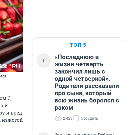
ТОП 5
«Последнюю в
1
жизни четверть
закончил лишь с
ется
одной четверкой».
Родители рассказали
про сына, который
ом С,
всю жизнь боролся с
ю и
раком
зу и вред
2 423
Обсудить
м, изжогой