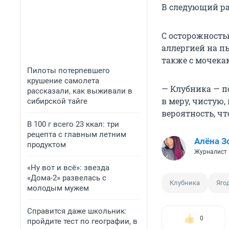
В следующий ра
С осторожность
аллергией на пы
также с мочека
Пилоты потерпевшего
крушение самолета
— Клубника — по
рассказали, как выживали в
в меру, чистую,
сибирской тайге
вероятность, чт
В 100 г всего 23 ккал: три
рецепта с главным летним
Алёна З
продуктом
Журналист
«Ну вот и всё»: звезда
«Дома-2» развелась с
Клубника
Яго
молодым мужем
Справится даже школьник:
0
пройдите тест по географии, в