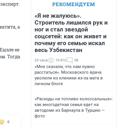
РЕКОМЕНДУЕМ
эксперт.
«Я не жалуюсь».
Строитель лишился рук и
еатита, а
ног и стал звездой
соцсетей: как он живет и
почему его семью искал
весь Узбекистан
Ешьте ее
ом. Тогда
23 часа
19 810
58
«Мне сказали, что нам нужно
расстаться». Московского врача
уволили из клиники из-за мата в
личном блоге
«Расходы на топливо колоссальные»:
как многодетная семья едет на
автодоме из Барнаула в Турцию —
фото
0