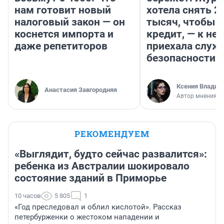
нам готовит новый
хотела снять 2
налоговый закон — он
тысяч, чтобы п
коснется импорта и
кредит, — к не
даже репетиторов
приехала служ
безопасности
Ксения Владим
Анастасия Завгородняя
Автор мнения
РЕКОМЕНДУЕМ
«Выглядит, будто сейчас развалится»:
ребенка из Австралии шокировало
состояние зданий в Приморье
10 часов
5 805
1
«Год преследовал и облил кислотой». Рассказ
петербурженки о жестоком нападении и