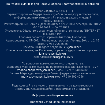
Контактные данные для Роскомнадзора и государственных органов
Сетевое издание «26.ру» (18+)
Зарегистрировано Федеральной службой по надзору в сфере связи,
информационных технологий и массовых коммуникаций
(Роскомнадзор).
Регистрационный номер и дата принятия решения о регистрации: ЭЛ №
ФС 77-84684 от 06.02.2023 г.
Учредитель: Общество с ограниченной ответственностью "ИНТЕРНЕТ
ТЕХНОЛОГИИ"
Главный редактор: Ефремов Анатолий Павлович
Адрес редакции: 454091, г. Челябинск, проспект Ленина, 26А, стр.2, 16
этаж, +7-982-706-26-26
Электронный адрес редакции:
26@shkulev.ru
Контактные данные для Роскомнадзора и государственных органов:
juristchel@shkulev.ru
Техподдержка:
help@shkulev.ru
По вопросам коммерческого сотрудничества:
Жапарова Жанна, менеджер по работе с федеральными клиентами
zhanna.zhaparova@shkulev.ru
, моб. + 7 982 640 34 32
Ревина Мария, директор по работе с федеральными клиентами
mariya.revina@shkulev.ru
, моб. +7 910 402 4056
Редакция сайта не несет ответственности за достоверность
информации, содержащейся в рекламных объявлениях.
Информация об ограничениях
Политика использования cookies