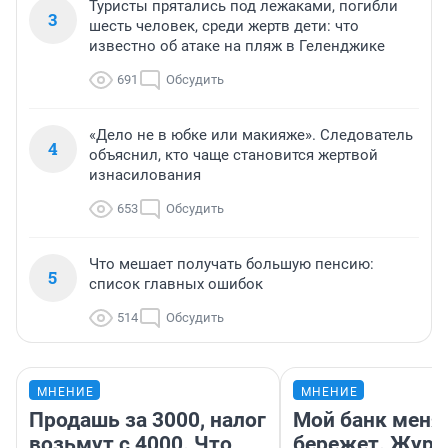
Туристы прятались под лежаками, погибли
3
шесть человек, среди жертв дети: что
известно об атаке на пляж в Геленджике
691
Обсудить
«Дело не в юбке или макияже». Следователь
4
объяснил, кто чаще становится жертвой
изнасилования
653
Обсудить
Что мешает получать большую пенсию:
5
список главных ошибок
514
Обсудить
МНЕНИЕ
МНЕНИЕ
Продашь за 3000, налог
Мой банк меня
возьмут с 4000. Что
бережет. Журн