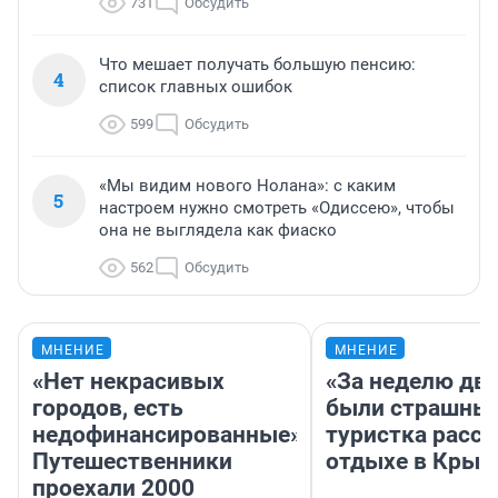
731
Обсудить
Что мешает получать большую пенсию:
4
список главных ошибок
599
Обсудить
«Мы видим нового Нолана»: с каким
5
настроем нужно смотреть «Одиссею», чтобы
она не выглядела как фиаско
562
Обсудить
МНЕНИЕ
МНЕНИЕ
«Нет некрасивых
«За неделю две
городов, есть
были страшные
недофинансированные».
туристка расск
Путешественники
отдыхе в Крым
проехали 2000