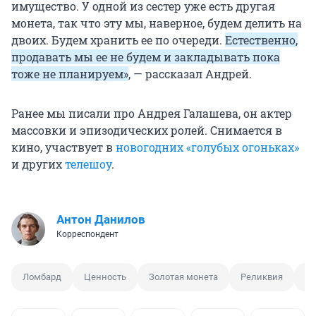
имущество. У одной из сестер уже есть другая
монета, так что эту мы, наверное, будем делить на
двоих. Будем хранить ее по очереди.
Естественно,
продавать мы ее не будем и закладывать пока
тоже не планируем»
, — рассказал Андрей.
Ранее мы писали про Андрея Галашева, он актер
массовки и эпизодических ролей. Снимается в
кино, участвует в
новогодних «голубых огоньках»
и других
телешоу
.
Антон Данилов
Корреспондент
Ломбард
Ценность
Золотая монета
Реликвия
К