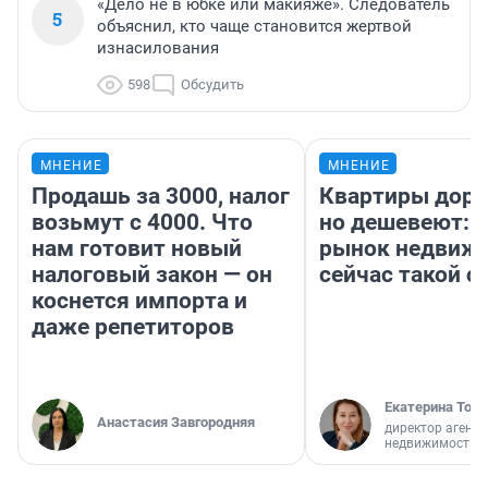
«Дело не в юбке или макияже». Следователь
5
объяснил, кто чаще становится жертвой
изнасилования
598
Обсудить
МНЕНИЕ
МНЕНИЕ
Продашь за 3000, налог
Квартиры дор
возьмут с 4000. Что
но дешевеют: 
нам готовит новый
рынок недвиж
налоговый закон — он
сейчас такой 
коснется импорта и
даже репетиторов
Екатерина Торо
Анастасия Завгородняя
директор агентс
недвижимости