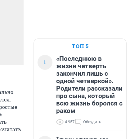
ТОП 5
«Последнюю в
1
жизни четверть
закончил лишь с
одной четверкой».
Родители рассказали
ально.
про сына, который
тся,
всю жизнь боролся с
простые
раком
ь
ать
4 957
Обсудить
ссчитать