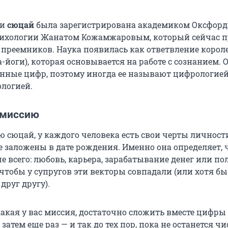
ки
сюцай
была зарегистрирована академиком Оксфорд
сихологии Жанатом Кожамжаровым, который сейчас п
х преемников. Наука появилась как ответвление корол
-йоги), которая основывается на работе с сознанием. 
анные цифр, поэтому иногда ее называют цифрологие
логией.
 миссию
ю сюцай, у каждого человека есть свои черты личност
 заложены в дате рождения. Именно она определяет, ч
 всего: любовь, карьера, зарабатывание денег или по
чтобы у супругов эти векторы совпадали (или хотя бы
друг другу).
какая у вас миссия, достаточно сложить вместе цифры
затем еще раз — и так до тех пор, пока не останется чис