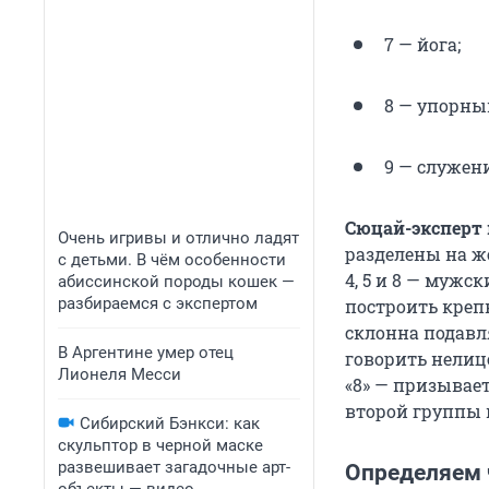
7 — йога;
8 — упорны
9 — служен
Сюцай-эксперт 
Очень игривы и отлично ладят
разделены на же
с детьми. В чём особенности
4, 5 и 8 — мужс
абиссинской породы кошек —
разбираемся с экспертом
построить крепк
склонна подавл
В Аргентине умер отец
говорить нелиц
Лионеля Месси
«8» — призывае
второй группы 
Сибирский Бэнкси: как
скульптор в черной маске
развешивает загадочные арт-
Определяем 