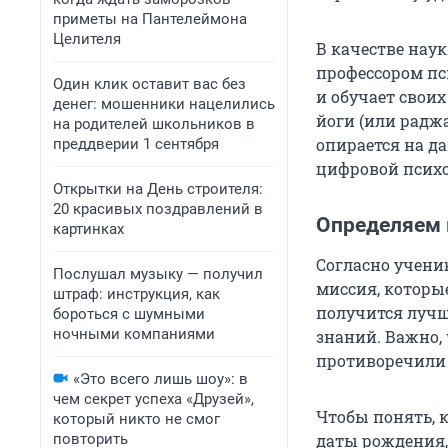
приметы на Пантелеймона
Целителя
В качестве нау
профессором п
Один клик оставит вас без
и обучает свои
денег: мошенники нацелились
йоги (или раджа
на родителей школьников в
опирается на д
преддверии 1 сентября
цифровой психо
Открытки на День строителя:
20 красивых поздравлений в
Определяем
картинках
Согласно учени
Послушал музыку — получил
миссия, которые
штраф: инструкция, как
получится лучше
бороться с шумными
ночными компаниями
знаний. Важно, 
противоречили 
«Это всего лишь шоу»: в
чем секрет успеха «Друзей»,
Чтобы понять, 
который никто не смог
повторить
даты рождения, 