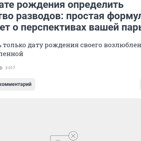
дате рождения определить
тво разводов: простая форму
ет о перспективах вашей пар
 только дату рождения своего возлюбле
ленной
3 017
 комментарий