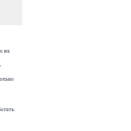
о их
ь
вольно
отать.