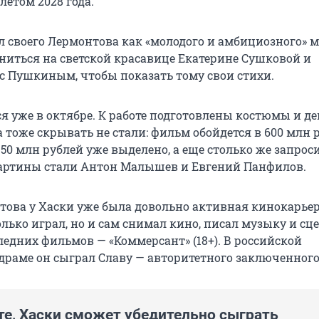
летом 2028 года.
л своего Лермонтова как «молодого и амбициозного» 
иться на светской красавице Екатерине Сушковой и
с Пушкиным, чтобы показать тому свои стихи.
я уже в октябре. К работе подготовлены костюмы и д
 тоже скрывать не стали: фильм обойдется в
600 млн
р
150 млн
рублей уже выделено, а еще столько же запрос
артины стали Антон Малышев и Евгений Панфилов.
това у Хаски уже была довольно активная кинокарьер
лько играл, но и сам снимал кино, писал музыку и сц
ледних фильмов — «Коммерсант» (18+). В российской
раме он сыграл Славу — авторитетного заключенного
те, Хаски сможет убедительно сыграть