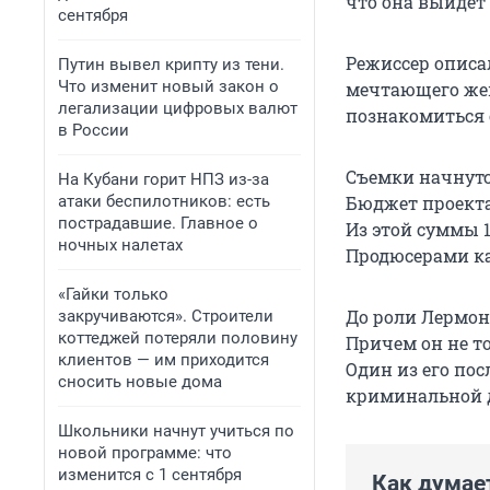
что она выйдет 
сентября
Режиссер описа
Путин вывел крипту из тени.
Что изменит новый закон о
мечтающего жен
легализации цифровых валют
познакомиться 
в России
Съемки начнутс
На Кубани горит НПЗ из-за
атаки беспилотников: есть
Бюджет проекта
пострадавшие. Главное о
Из этой суммы
ночных налетах
Продюсерами к
«Гайки только
До роли Лермон
закручиваются». Строители
коттеджей потеряли половину
Причем он не то
клиентов — им приходится
Один из его пос
сносить новые дома
криминальной д
Школьники начнут учиться по
новой программе: что
изменится с 1 сентября
Как думае