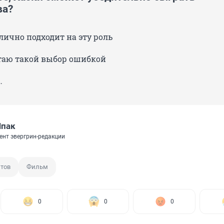
ва?
тлично подходит на эту роль
итаю такой выбор ошибкой
…
Шпак
ент эвергрин-редакции
тов
Фильм
0
0
0