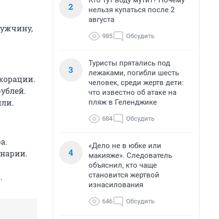
Кто тут воду мутит? Почему
2
нельзя купаться после 2
августа
мужчину,
985
Обсудить
Туристы прятались под
3
лежаками, погибли шесть
екорации.
человек, среди жертв дети:
ублей.
что известно об атаке на
или.
пляж в Геленджике
684
Обсудить
а.
«Дело не в юбке или
4
енарии.
макияже». Следователь
объяснил, кто чаще
становится жертвой
.
изнасилования
646
Обсудить