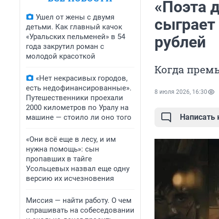
«Поэта д
Ушел от жены с двумя
сыграет
детьми. Как главный качок
«Уральских пельменей» в 54
рублей
года закрутил роман с
молодой красоткой
Когда прем
«Нет некрасивых городов,
есть недофинансированные».
8 июля 2026, 16:30
Путешественники проехали
2000 километров по Уралу на
Написать
машине — стоило ли оно того
«Они всё еще в лесу, и им
нужна помощь»: сын
пропавших в тайге
Усольцевых назвал еще одну
версию их исчезновения
Миссия — найти работу. О чем
спрашивать на собеседовании