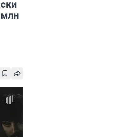
аски
 млн