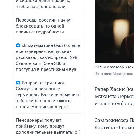
и сколько денег просить,
чтобы вас точно взяли
Переводы россиян начнут
блокировать по одной
причине: подробности
«В математике был больше
всего уверен»: выпускник
рассказал, как исправил 298
баллов за ЕГЭ на 300 и
Фильм с рэпером Хаск
поступил в престижный вуз
Источник: 
Мастерская
Вопрос на триллион.
Рэпер Хаски (н
Смогут ли зерновые
терминалы Балтики заменить
Михаила Лермон
заблокированные южные
и частном фонд
порты: мнение эксперта
Сам режиссер Па
Пенсионеры получат
прибавку: кому придут
Картина «Лермо
дополнительные выплаты с 1