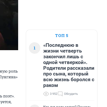
ТОП 5
«Последнюю в
1
жизни четверть
закончил лишь с
одной четверкой».
Родители рассказали
вную роль
про сына, который
 Лунгина»
всю жизнь боролся с
раком
3 952
Обсудить
 поэт».
уется,