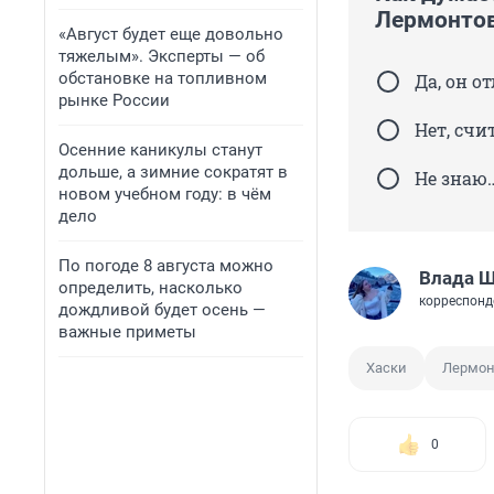
Лермонто
«Август будет еще довольно
тяжелым». Эксперты — об
обстановке на топливном
Да, он о
рынке России
Нет, сч
Осенние каникулы станут
дольше, а зимние сократят в
Не знаю
новом учебном году: в чём
дело
По погоде 8 августа можно
Влада 
определить, насколько
корреспонд
дождливой будет осень —
важные приметы
Хаски
Лермон
0