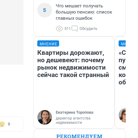
Что мешает получать
5
большую пенсию: список
главных ошибок
511
Обсудить
МНЕНИЕ
МНЕНИ
Квартиры дорожают,
«Спут
но дешевеют: почему
пургу»
рынок недвижимости
смерт
сейчас такой странный
котор
обнар
Екатерина Торопова
директор агентства
недвижимости
0
РЕКОМЕНДУЕМ