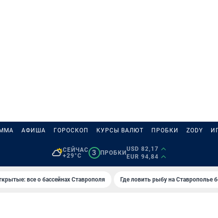
АММА
АФИША
ГОРОСКОП
КУРСЫ ВАЛЮТ
ПРОБКИ
ZODY
И
USD 82,17
СЕЙЧАС
3
ПРОБКИ
+29°C
EUR 94,84
ткрытые: все о бассейнах Ставрополя
Где ловить рыбу на Ставрополье 