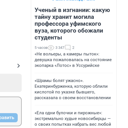
Ученый в изгнании: какую
тайну хранит могила
профессора уфимского
вуза, которого обожали
студенты
5 часов
3 347
2
«Не вольеры, а камеры пыток»:
девушка пожаловалась на состояние
экопарка «Лотос» в Уссурийске
«Шрамы болят ужасно».
Екатеринбурженка, которую облили
кислотой по указке бывшего,
рассказала о своем восстановлении
«Ела одни булочки и пирожные»:
равить
экстремально худые новосибирцы —
о своих попытках набрать вес любой