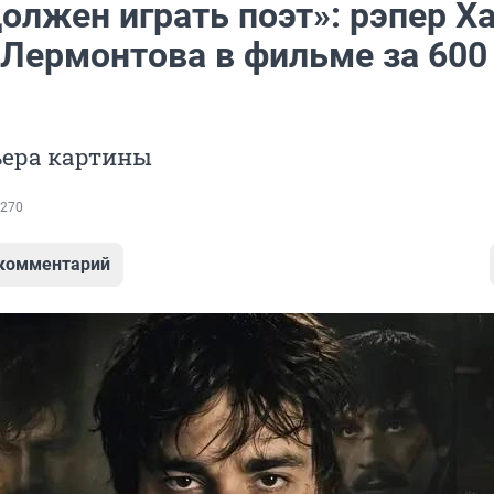
олжен играть поэт»: рэпер Х
 Лермонтова в фильме за 600
ьера картины
270
 комментарий