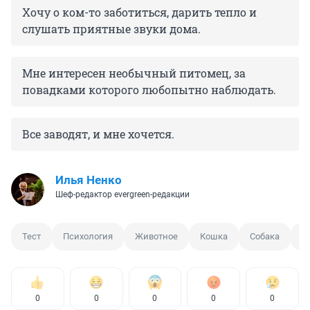
Хочу о ком-то заботиться, дарить тепло и
слушать приятные звуки дома.
Мне интересен необычный питомец, за
повадками которого любопытно наблюдать.
Все заводят, и мне хочется.
Илья Ненко
Шеф-редактор evergreen-редакции
Тест
Психология
Животное
Кошка
Собака
С
0
0
0
0
0