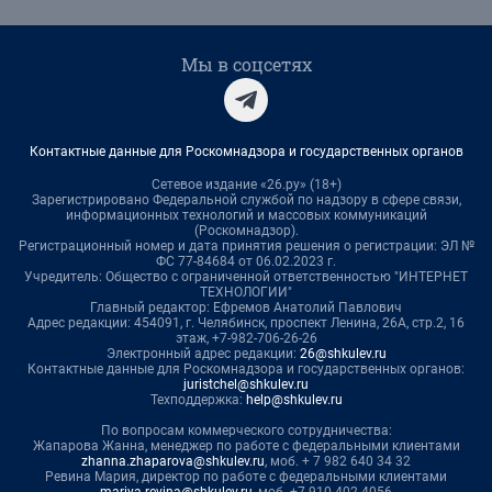
Мы в соцсетях
Контактные данные для Роскомнадзора и государственных органов
Сетевое издание «26.ру» (18+)
Зарегистрировано Федеральной службой по надзору в сфере связи,
информационных технологий и массовых коммуникаций
(Роскомнадзор).
Регистрационный номер и дата принятия решения о регистрации: ЭЛ №
ФС 77-84684 от 06.02.2023 г.
Учредитель: Общество с ограниченной ответственностью "ИНТЕРНЕТ
ТЕХНОЛОГИИ"
Главный редактор: Ефремов Анатолий Павлович
Адрес редакции: 454091, г. Челябинск, проспект Ленина, 26А, стр.2, 16
этаж, +7-982-706-26-26
Электронный адрес редакции:
26@shkulev.ru
Контактные данные для Роскомнадзора и государственных органов:
juristchel@shkulev.ru
Техподдержка:
help@shkulev.ru
По вопросам коммерческого сотрудничества:
Жапарова Жанна, менеджер по работе с федеральными клиентами
zhanna.zhaparova@shkulev.ru
, моб. + 7 982 640 34 32
Ревина Мария, директор по работе с федеральными клиентами