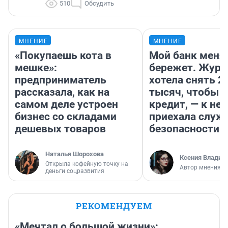
510
Обсудить
МНЕНИЕ
МНЕНИЕ
«Покупаешь кота в
Мой банк меня
мешке»:
бережет. Журн
предприниматель
хотела снять 2
рассказала, как на
тысяч, чтобы п
самом деле устроен
кредит, — к не
бизнес со складами
приехала служ
дешевых товаров
безопасности
Наталья Шорохова
Ксения Владим
Открыла кофейную точку на
Автор мнения
деньги соцразвития
РЕКОМЕНДУЕМ
«Мечтал о большой жизни»: