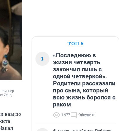
ТОП 5
«Последнюю в
1
жизни четверть
закончил лишь с
одной четверкой».
Родители рассказали
про сына, который
прингер 
t Zeus, 
всю жизнь боролся с
раком
ли вам по
1 977
Обсудить
 хита
 Накал