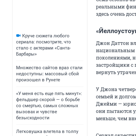
реальными фина
здесь очень дос
«Йеллоустоун
Круче сюжета любого
сериала: посмотрите, что
Джон Даттон вл
стало с актерами «Санта-
национальным п
Барбары»
поколениями, н
застройщики с 
Множество сайтов враз стали
вернуть утраче
недоступны: массовый сбой
произошел в Рунете
У Джона четвер
«У меня есть еще пять минут»:
семьей и долгом
фельдшер скорой — о борьбе
Джейми — юрист
со смертью, самых сложных
они пытаются у
вызовах и чувстве
безысходности
меньше, чем вн
Легковушка влетела в толпу
Сериал окрести