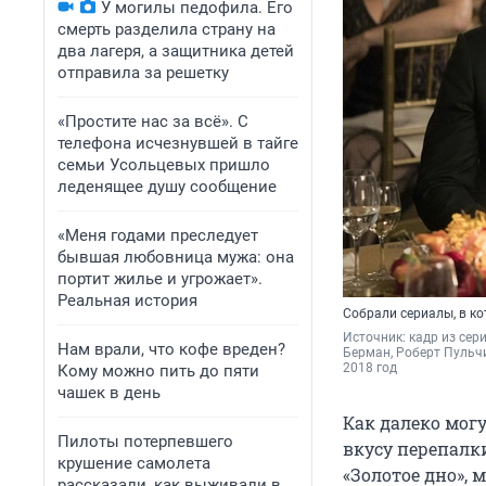
У могилы педофила. Его
смерть разделила страну на
два лагеря, а защитника детей
отправила за решетку
«Простите нас за всё». С
телефона исчезнувшей в тайге
семьи Усольцевых пришло
леденящее душу сообщение
«Меня годами преследует
бывшая любовница мужа: она
портит жилье и угрожает».
Реальная история
Собрали сериалы, в ко
Источник: 
кадр из сер
Нам врали, что кофе вреден?
Берман, Роберт Пульчини
2018 год
Кому можно пить до пяти
чашек в день
Как далеко могу
Пилоты потерпевшего
вкусу перепалки
крушение самолета
«Золотое дно»,
рассказали, как выживали в