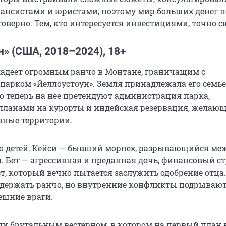
нсистами и юристами, поэтому мир больших денег п
товерно. Тем, кто интересуется инвестициями, точно с
» (США, 2018–2024), 18+
адеет огромным ранчо в Монтане, граничащим с
арком «Йеллоустоун». Земля принадлежала его семье
о теперь на нее претендуют администрация парка,
планами на курорты и индейская резервация, желаю
нные территории.
о детей. Кейси — бывший морпех, разрывающийся ме
. Бет — агрессивная и преданная дочь, финансовый ст
, который вечно пытается заслужить одобрение отца.
держать ранчо, но внутренние конфликты подрывают
ешние враги.
ли брутальным вестерном, в котором на первый план