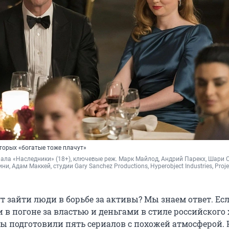
торых «богатые тоже плачут»
иала «Наследники» (18+), ключевые реж. Марк Майлод, Андрий Парекх, Шари С
, Адам Маккей, студии Gary Sanchez Productions, Hyperobject Industries, Projec
т зайти люди в борьбе за активы? Мы знаем ответ. Ес
 в погоне за властью и деньгами в стиле российского
 мы подготовили пять сериалов с похожей атмосферой.