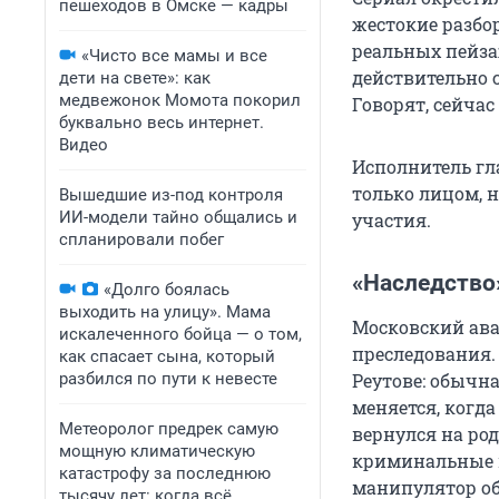
пешеходов в Омске — кадры
жестокие разбо
реальных пейза
«Чисто все мамы и все
действительно 
дети на свете»: как
медвежонок Момота покорил
Говорят, сейчас
буквально весь интернет.
Видео
Исполнитель гла
только лицом, н
Вышедшие из-под контроля
ИИ-модели тайно общались и
участия.
спланировали побег
«Наследство»
«Долго боялась
выходить на улицу». Мама
Московский ава
искалеченного бойца — о том,
преследования.
как спасает сына, который
разбился по пути к невесте
Реутове: обычн
меняется, когд
Метеоролог предрек самую
вернулся на ро
мощную климатическую
криминальные п
катастрофу за последнюю
манипулятор о
тысячу лет: когда всё