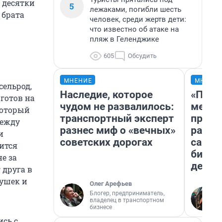
л десятки
5
лежаками, погибли шесть
 брата
человек, среди жертв дети:
что известно об атаке на
пляж в Геленджике
605
Обсудить
МНЕНИЕ
МНЕНИ
сельрод,
Наследие, которое
«Поку
готов на
чудом не развалилось:
мешке
который
транспортный эксперт
предп
между
разнес миф о «вечных»
расска
и
советских дорогах
самом
ится
бизне
е за
дешев
 друга в
вушек и
Олег Арефьев
Блогер, предприниматель,
владелец в транспортном
бизнесе
сь с