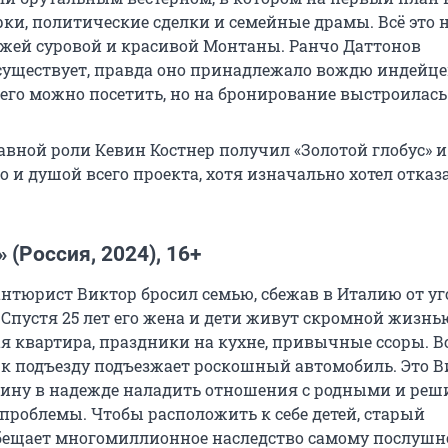
рки, политические сделки и семейные драмы. Всё это 
жей суровой и красивой Монтаны. Ранчо Даттонов
существует, правда оно принадлежало вождю индейце
 его можно посетить, но на бронирование выстроилась
вной роли Кевин Костнер получил «Золотой глобус» и
о и душой всего проекта, хотя изначально хотел отказ
 (Россия, 2024), 16+
нтюрист Виктор бросил семью, сбежав в Италию от уг
 Спустя 25 лет его жена и дети живут скромной жизнь
ая квартира, праздники на кухне, привычные ссоры. В
а к подъезду подъезжает роскошный автомобиль. Это 
дину в надежде наладить отношения с родными и реш
роблемы. Чтобы расположить к себе детей, старый
бещает многомиллионное наследство самому послуш