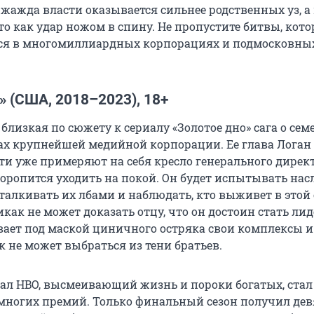
 жажда власти оказывается сильнее родственных уз, а
то как удар ножом в спину. Не пропустите битвы, кот
ся в многомиллиардных корпорациях и подмосковны
 (США, 2018–2023), 18+
близкая по сюжету к сериалу «Золотое дно» сага о сем
ах крупнейшей медийной корпорации. Ее глава Логан
ети уже примеряют на себя кресло генерального директ
 торопится уходить на покой. Он будет испытывать на
сталкивать их лбами и наблюдать, кто выживет в этой 
ак не может доказать отцу, что он достоин стать лид
ет под маской циничного остряка свои комплексы и
к не может выбраться из тени братьев.
ал HBO, высмеивающий жизнь и пороки богатых, стал
ногих премий. Только финальный сезон получил дев