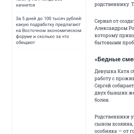
родственнику. Т
начнется
За 5 дней до 100 тысяч рублей:
Сериал от созд
какую подработку предлагают
Александром Роб
на Восточном экономическом
которому приход
форуме и сколько за что
бытовыми пробл
обещают
«Бедные смею
Девушка Катя сб
работу с прожи
Сергей собирае
двух бывших жен
болен.
Родственники у
сыном хозяина,
особняка — от 