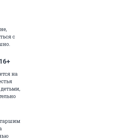
не,
ться с
шно.
16+
ется на
естья
 детьми,
тельно
 старшим
а
знью