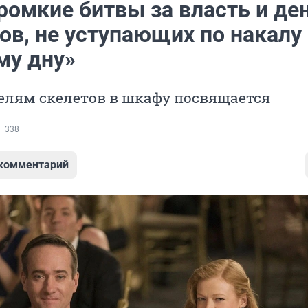
омкие битвы за власть и ден
ов, не уступающих по накалу
му дну»
елям скелетов в шкафу посвящается
338
 комментарий