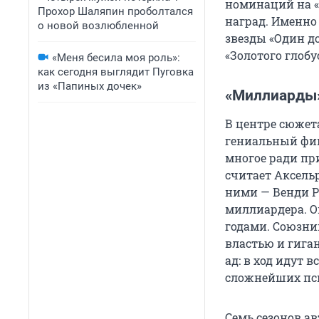
номинаций на «З
Прохор Шаляпин проболтался
наград. Именно
о новой возлюбленной
звезды «Один до
«Золотого глобу
«Меня бесила моя роль»:
как сегодня выглядит Пуговка
из «Папиных дочек»
«Миллиарды»
В центре сюжета
гениальный фин
многое ради пр
считает Аксель
ними — Венди Р
миллиардера. Он
годами. Союзник
властью и гига
ад: в ход идут
сложнейших пси
Семь сезонов а