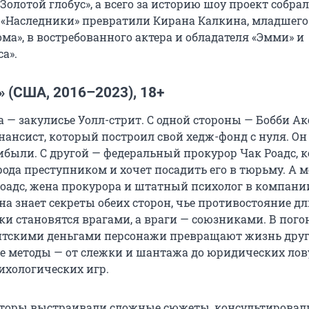
олотой глобус», а всего за историю шоу проект собра
 «Наследники» превратили Кирана Калкина, младшего
ма», в востребованного актера и обладателя «Эмми» и
са».
 (США, 2016–2023), 18+
 — закулисье Уолл-стрит. С одной стороны — Бобби Ак
ансист, который построил свой хедж-фонд с нуля. Он 
ибыли. С другой — федеральный прокурор Чак Роадс, 
рода преступником и хочет посадить его в тюрьму. А 
оадс, жена прокурора и штатный психолог в компани
а знает секреты обеих сторон, чье противостояние дл
и становятся врагами, а враги — союзниками. В погон
нтскими деньгами персонажи превращают жизнь друг
 все методы — от слежки и шантажа до юридических ло
хологических игр.
вторы выстраивали сложные сюжеты, консультировали