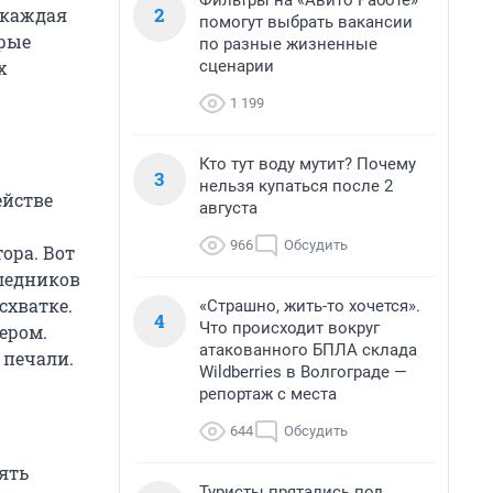
Фильтры на «Авито Работе»
2
 каждая
помогут выбрать вакансии
орые
по разные жизненные
сценарии
х
1 199
Кто тут воду мутит? Почему
3
нельзя купаться после 2
ействе
августа
966
Обсудить
ора. Вот
следников
схватке.
«Страшно, жить-то хочется».
4
Что происходит вокруг
ером.
атакованного БПЛА склада
 печали.
Wildberries в Волгограде —
репортаж с места
644
Обсудить
ять
Туристы прятались под