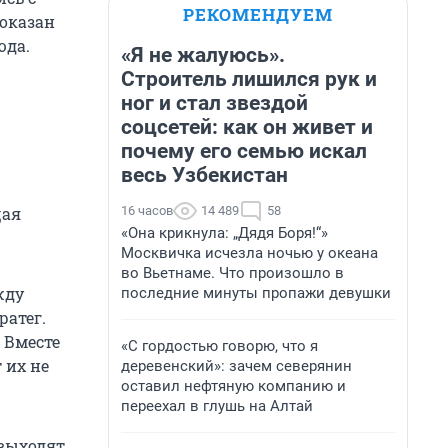
РЕКОМЕНДУЕМ
оказан
юда.
«Я не жалуюсь».
Строитель лишился рук и
ног и стал звездой
соцсетей: как он живет и
почему его семью искал
весь Узбекистан
16 часов
14 489
58
щая
«Она крикнула: „Дядя Боря!“»
Москвичка исчезла ночью у океана
во Вьетнаме. Что произошло в
жду
последние минуты пропажи девушки
ратег.
 Вместе
«С гордостью говорю, что я
 их не
деревенский»: зачем северянин
оставил нефтяную компанию и
переехал в глушь на Алтай
 выходят