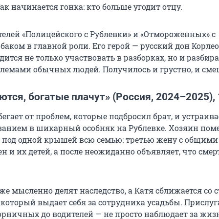
ак начинается гонка: кто больше угодит отцу.
ателей «Полицейского с Рублевки» и «Отмороженных» с
аком в главной роли. Его герой — русский дон Корлео
ится не только участвовать в разборках, но и разбира
емами обычных людей. Получилось и грустно, и сме
тся, богатые плачут» (Россия, 2024–2025), 
егает от проблем, которые подбросил брат, и устраива
ванием в шикарный особняк на Рублевке. Хозяин пом
т под одной крышей всю семью: третью жену с общими
 и их детей, а после неожиданно объявляет, что смер
же мысленно делят наследство, а Катя сближается со
 который выдает себя за сотрудника усадьбы. Прислуг
горничных до водителей — не просто наблюдает за жи