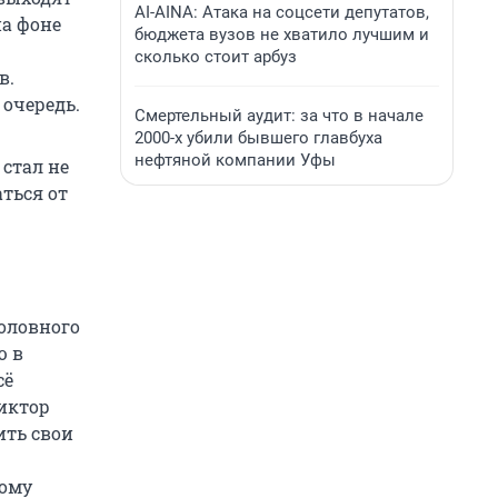
AI-AINA: Атака на соцсети депутатов,
на фоне
бюджета вузов не хватило лучшим и
сколько стоит арбуз
в.
 очередь.
Смертельный аудит: за что в начале
2000-х убили бывшего главбуха
нефтяной компании Уфы
 стал не
аться от
оловного
ю в
сё
Виктор
ить свои
ному