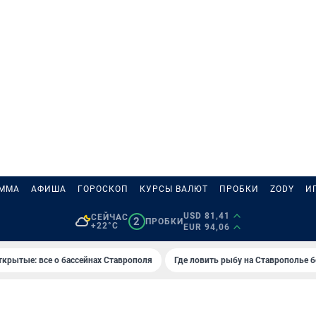
АММА
АФИША
ГОРОСКОП
КУРСЫ ВАЛЮТ
ПРОБКИ
ZODY
И
USD 81,41
СЕЙЧАС
2
ПРОБКИ
+22°C
EUR 94,06
ткрытые: все о бассейнах Ставрополя
Где ловить рыбу на Ставрополье 