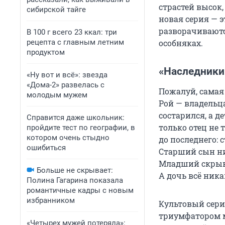
страстей высок,
сибирской тайге
новая серия — э
разворачивают
В 100 г всего 23 ккал: три
рецепта с главным летним
особняках.
продуктом
«Наследники»
«Ну вот и всё»: звезда
«Дома-2» развелась с
Пожалуй, самая 
молодым мужем
Рой — владельц
состарился, а д
Справится даже школьник:
только отец не
пройдите тест по географии, в
котором очень стыдно
до последнего: 
ошибиться
Старший сын ник
Младший скрыва
Больше не скрывает:
А дочь всё ника
Полина Гагарина показала
романтичные кадры с новым
избранником
Культовый сери
триумфатором м
«Четырех мужей потеряла»: